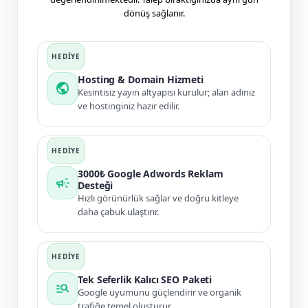
dönüş sağlanır.
Hosting & Domain Hizmeti
public
Kesintisiz yayın altyapısı kurulur; alan adınız
ve hostinginiz hazır edilir.
3000₺ Google Adwords Reklam
campaign
Desteği
Hızlı görünürlük sağlar ve doğru kitleye
daha çabuk ulaştırır.
Tek Seferlik Kalıcı SEO Paketi
manage_search
Google uyumunu güçlendirir ve organik
trafiğe temel oluşturur.