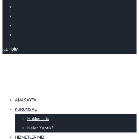
İLETIŞIM
ANASAYFA
KURUMSAL
Hakkımızda
Neler Yaptık?
HIZMETLERIMIZ