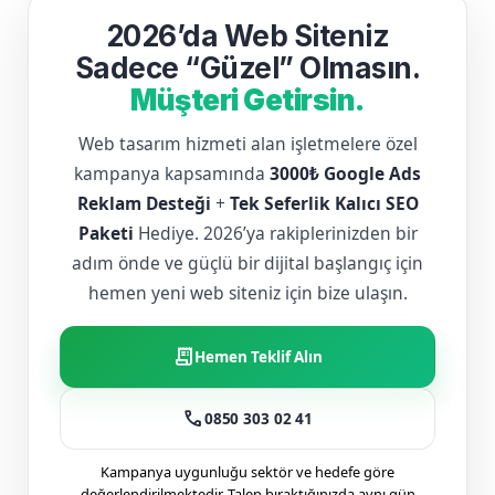
2026’da Web Siteniz
Sadece “Güzel” Olmasın.
Müşteri Getirsin.
Web tasarım hizmeti alan işletmelere özel
kampanya kapsamında
3000₺ Google Ads
Reklam Desteği
+
Tek Seferlik Kalıcı SEO
Paketi
Hediye. 2026’ya rakiplerinizden bir
adım önde ve güçlü bir dijital başlangıç için
hemen yeni web siteniz için bize ulaşın.
receipt_long
Hemen Teklif Alın
call
0850 303 02 41
Kampanya uygunluğu sektör ve hedefe göre
değerlendirilmektedir. Talep bıraktığınızda aynı gün