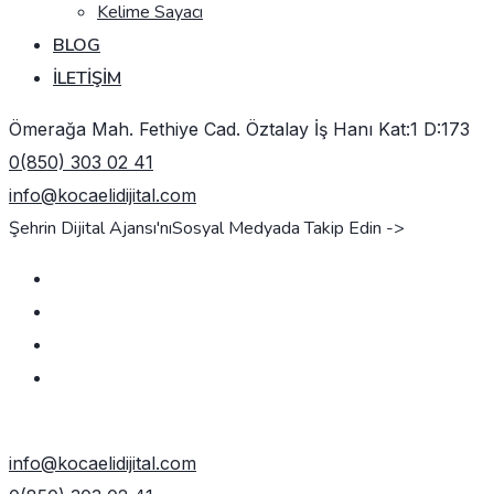
Kelime Sayacı
BLOG
İLETIŞIM
Ömerağa Mah. Fethiye Cad. Öztalay İş Hanı Kat:1 D:173
0(850) 303 02 41
info@kocaelidijital.com
Şehrin Dijital Ajansı'nı
Sosyal Medyada Takip Edin ->
TEKLIF AL
info@kocaelidijital.com