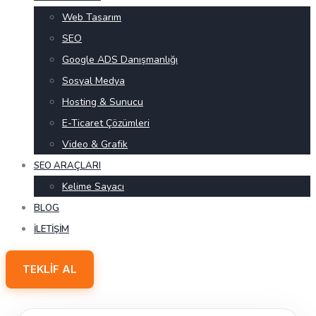
Web Tasarım
SEO
Google ADS Danışmanlığı
Sosyal Medya
Hosting & Sunucu
E-Ticaret Çözümleri
Video & Grafik
SEO ARAÇLARI
Kelime Sayacı
BLOG
İLETIŞIM
TEKLIF AL