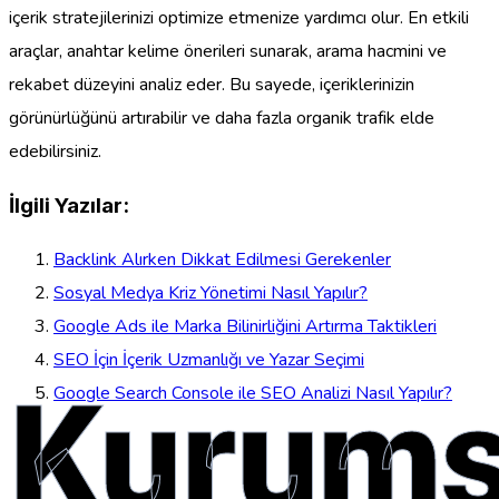
içerik stratejilerinizi optimize etmenize yardımcı olur. En etkili
araçlar, anahtar kelime önerileri sunarak, arama hacmini ve
rekabet düzeyini analiz eder. Bu sayede, içeriklerinizin
görünürlüğünü artırabilir ve daha fazla organik trafik elde
edebilirsiniz.
İlgili Yazılar:
Backlink Alırken Dikkat Edilmesi Gerekenler
Sosyal Medya Kriz Yönetimi Nasıl Yapılır?
Google Ads ile Marka Bilinirliğini Artırma Taktikleri
SEO İçin İçerik Uzmanlığı ve Yazar Seçimi
Kurums
Google Search Console ile SEO Analizi Nasıl Yapılır?