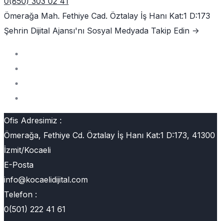
0(850) 303 02 41
Ömerağa Mah. Fethiye Cad. Öztalay İş Hanı Kat:1 D:173
Şehrin Dijital Ajansı'nı
Sosyal Medyada Takip Edin ->
Ofis Adresimiz :
Ömerağa, Fethiye Cd. Öztalay İş Hanı Kat:1 D:173, 41300
İzmit/Kocaeli
E-Posta
info@kocaelidijital.com
Telefon :
0(501) 222 41 61