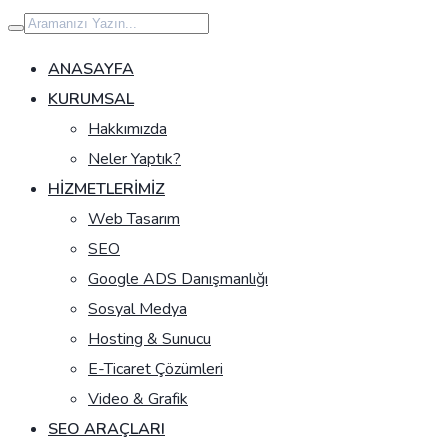
İçeriğe
geç
ANASAYFA
KURUMSAL
Hakkımızda
Neler Yaptık?
HIZMETLERIMIZ
Web Tasarım
SEO
Google ADS Danışmanlığı
Sosyal Medya
Hosting & Sunucu
E-Ticaret Çözümleri
Video & Grafik
SEO ARAÇLARI