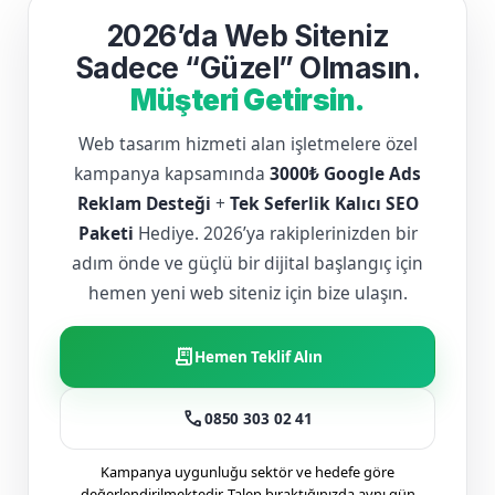
2026’da Web Siteniz
Sadece “Güzel” Olmasın.
Müşteri Getirsin.
Web tasarım hizmeti alan işletmelere özel
kampanya kapsamında
3000₺ Google Ads
Reklam Desteği
+
Tek Seferlik Kalıcı SEO
Paketi
Hediye. 2026’ya rakiplerinizden bir
adım önde ve güçlü bir dijital başlangıç için
hemen yeni web siteniz için bize ulaşın.
receipt_long
Hemen Teklif Alın
call
0850 303 02 41
Kampanya uygunluğu sektör ve hedefe göre
değerlendirilmektedir. Talep bıraktığınızda aynı gün