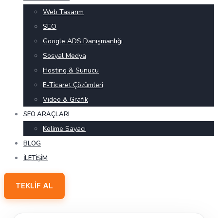
Web Tasarım
SEO
Google ADS Danışmanlığı
Sosyal Medya
Hosting & Sunucu
E-Ticaret Çözümleri
Video & Grafik
SEO ARAÇLARI
Kelime Sayacı
BLOG
İLETIŞIM
TEKLIF AL