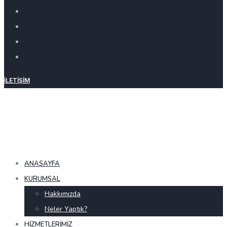
İLETIŞIM
ANASAYFA
KURUMSAL
Hakkımızda
Neler Yaptık?
HIZMETLERIMIZ