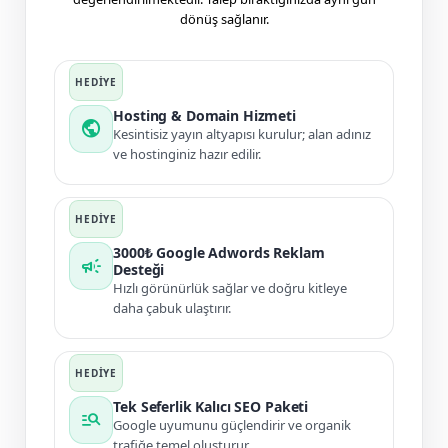
dönüş sağlanır.
Hosting & Domain Hizmeti
public
Kesintisiz yayın altyapısı kurulur; alan adınız
ve hostinginiz hazır edilir.
3000₺ Google Adwords Reklam
campaign
Desteği
Hızlı görünürlük sağlar ve doğru kitleye
daha çabuk ulaştırır.
Tek Seferlik Kalıcı SEO Paketi
manage_search
Google uyumunu güçlendirir ve organik
trafiğe temel oluşturur.