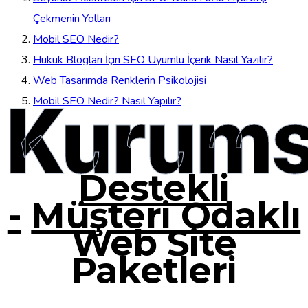
Çekmenin Yolları
Mobil SEO Nedir?
Hukuk Blogları İçin SEO Uyumlu İçerik Nasıl Yazılır?
Web Tasarımda Renklerin Psikolojisi
Kurums
Mobil SEO Nedir? Nasıl Yapılır?
Destekli
-
Müşteri Odaklı
Web Site
Paketleri