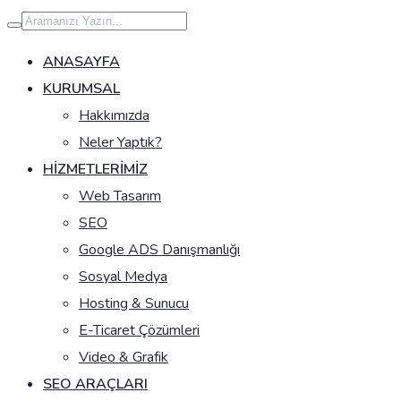
İçeriğe
geç
ANASAYFA
KURUMSAL
Hakkımızda
Neler Yaptık?
HIZMETLERIMIZ
Web Tasarım
SEO
Google ADS Danışmanlığı
Sosyal Medya
Hosting & Sunucu
E-Ticaret Çözümleri
Video & Grafik
SEO ARAÇLARI