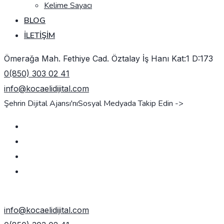
Kelime Sayacı
BLOG
İLETIŞIM
Ömerağa Mah. Fethiye Cad. Öztalay İş Hanı Kat:1 D:173
0(850) 303 02 41
info@kocaelidijital.com
Şehrin Dijital Ajansı'nı
Sosyal Medyada Takip Edin ->
TEKLIF AL
info@kocaelidijital.com