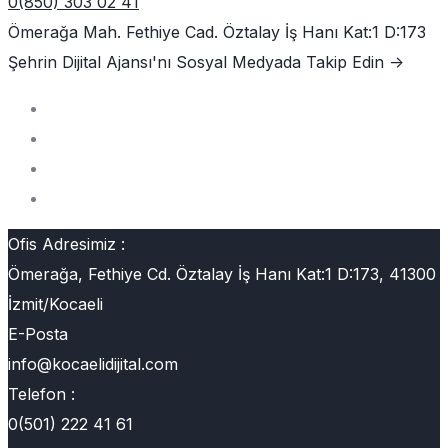
0(850) 303 02 41
Ömerağa Mah. Fethiye Cad. Öztalay İş Hanı Kat:1 D:173
Şehrin Dijital Ajansı'nı
Sosyal Medyada Takip Edin ->
Ofis Adresimiz :
Ömerağa, Fethiye Cd. Öztalay İş Hanı Kat:1 D:173, 41300
İzmit/Kocaeli
E-Posta
info@kocaelidijital.com
Telefon :
0(501) 222 41 61