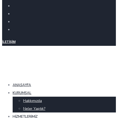
İLETIŞIM
ANASAYFA
KURUMSAL
Hakkımızda
Neler Yaptık?
HIZMETLERIMIZ