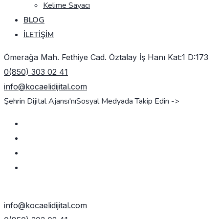
Kelime Sayacı
BLOG
İLETIŞIM
Ömerağa Mah. Fethiye Cad. Öztalay İş Hanı Kat:1 D:173
0(850) 303 02 41
info@kocaelidijital.com
Şehrin Dijital Ajansı'nı
Sosyal Medyada Takip Edin ->
TEKLIF AL
info@kocaelidijital.com