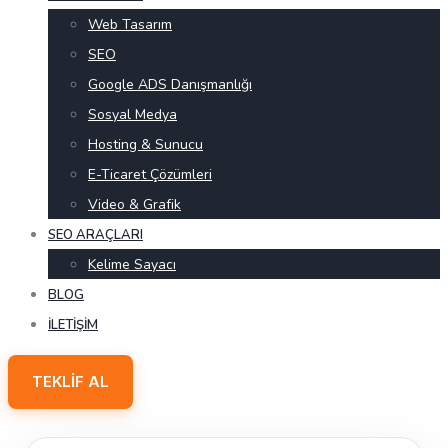
Web Tasarım
SEO
Google ADS Danışmanlığı
Sosyal Medya
Hosting & Sunucu
E-Ticaret Çözümleri
Video & Grafik
SEO ARAÇLARI
Kelime Sayacı
BLOG
İLETIŞIM
TEKLIF AL