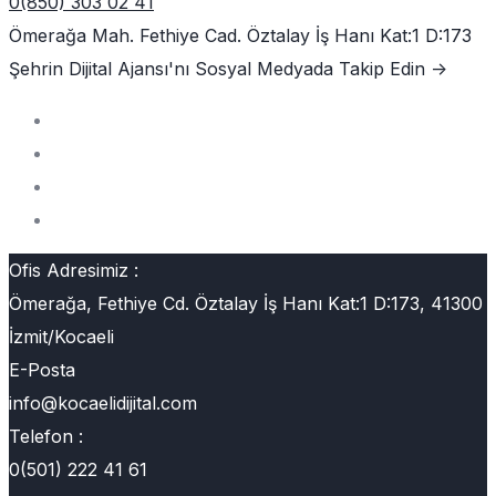
0(850) 303 02 41
Ömerağa Mah. Fethiye Cad. Öztalay İş Hanı Kat:1 D:173
Şehrin Dijital Ajansı'nı
Sosyal Medyada Takip Edin ->
Ofis Adresimiz :
Ömerağa, Fethiye Cd. Öztalay İş Hanı Kat:1 D:173, 41300
İzmit/Kocaeli
E-Posta
info@kocaelidijital.com
Telefon :
0(501) 222 41 61