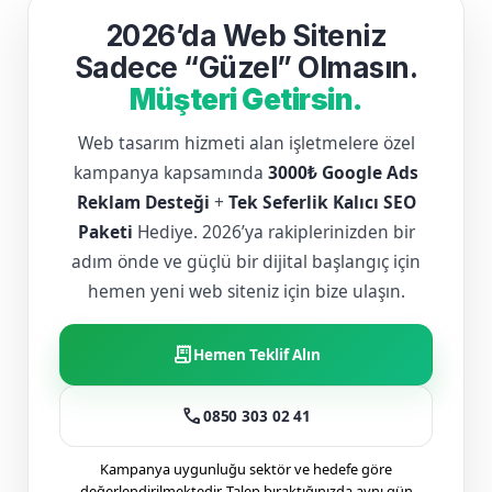
2026’da Web Siteniz
Sadece “Güzel” Olmasın.
Müşteri Getirsin.
Web tasarım hizmeti alan işletmelere özel
kampanya kapsamında
3000₺ Google Ads
Reklam Desteği
+
Tek Seferlik Kalıcı SEO
Paketi
Hediye. 2026’ya rakiplerinizden bir
adım önde ve güçlü bir dijital başlangıç için
hemen yeni web siteniz için bize ulaşın.
receipt_long
Hemen Teklif Alın
call
0850 303 02 41
Kampanya uygunluğu sektör ve hedefe göre
değerlendirilmektedir. Talep bıraktığınızda aynı gün