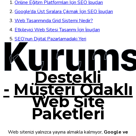
Online Eğitim Platformları İçin SEO İpuçları
Google’da Üst Sıralara Çıkmak İçin SEO İpuçları
Web Tasarımında Grid Sistemi Nedir?
Etkileyici Web Sitesi Tasarımı İçin İpuçları
Kurums
SEO’nun Dijital Pazarlamadaki Yeri
Destekli
-
Müşteri Odaklı
Web Site
Paketleri
Web sitenizi yalnızca yayına almakla kalmıyor,
Google ve