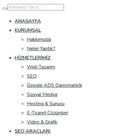
İçeriğe
geç
ANASAYFA
KURUMSAL
Hakkımızda
Neler Yaptık?
HIZMETLERIMIZ
Web Tasarım
SEO
Google ADS Danışmanlığı
Sosyal Medya
Hosting & Sunucu
E-Ticaret Çözümleri
Video & Grafik
SEO ARAÇLARI