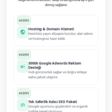
dönüş sağlanır.
Hosting & Domain Hizmeti
public
Kesintisiz yayın altyapısı kurulur; alan adınız
ve hostinginiz hazır edilir.
3000₺ Google Adwords Reklam
campaign
Desteği
Hızlı görünürlük sağlar ve doğru kitleye
daha çabuk ulaştırır.
Tek Seferlik Kalıcı SEO Paketi
manage_search
Google uyumunu güçlendirir ve organik
trafiğe temel oluşturur.