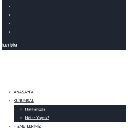
İLETIŞIM
ANASAYFA
KURUMSAL
Hakkımızda
Neler Yaptık?
HIZMETLERIMIZ