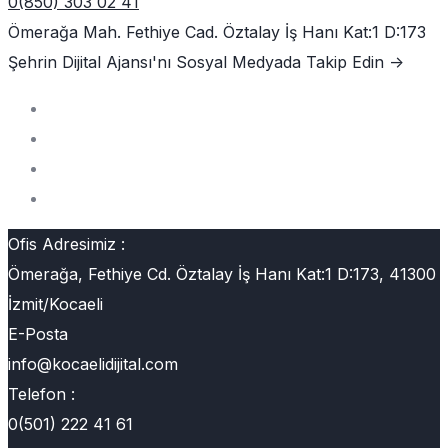
0(850) 303 02 41
Ömerağa Mah. Fethiye Cad. Öztalay İş Hanı Kat:1 D:173
Şehrin Dijital Ajansı'nı
Sosyal Medyada Takip Edin ->
Ofis Adresimiz :
Ömerağa, Fethiye Cd. Öztalay İş Hanı Kat:1 D:173, 41300
İzmit/Kocaeli
E-Posta
info@kocaelidijital.com
Telefon :
0(501) 222 41 61