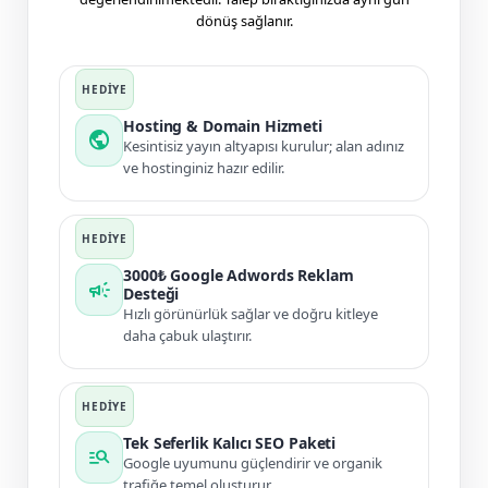
dönüş sağlanır.
Hosting & Domain Hizmeti
public
Kesintisiz yayın altyapısı kurulur; alan adınız
ve hostinginiz hazır edilir.
3000₺ Google Adwords Reklam
campaign
Desteği
Hızlı görünürlük sağlar ve doğru kitleye
daha çabuk ulaştırır.
Tek Seferlik Kalıcı SEO Paketi
manage_search
Google uyumunu güçlendirir ve organik
trafiğe temel oluşturur.