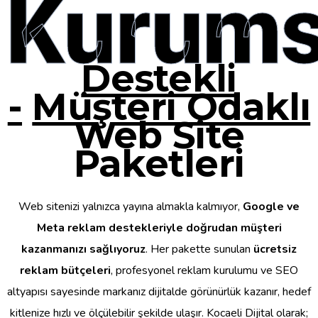
Kurums
Destekli
-
Müşteri Odaklı
Web Site
Paketleri
Web sitenizi yalnızca yayına almakla kalmıyor,
Google ve
Meta reklam destekleriyle doğrudan müşteri
kazanmanızı sağlıyoruz
. Her pakette sunulan
ücretsiz
reklam bütçeleri
, profesyonel reklam kurulumu ve SEO
altyapısı sayesinde markanız dijitalde görünürlük kazanır, hedef
kitlenize hızlı ve ölçülebilir şekilde ulaşır. Kocaeli Dijital olarak;