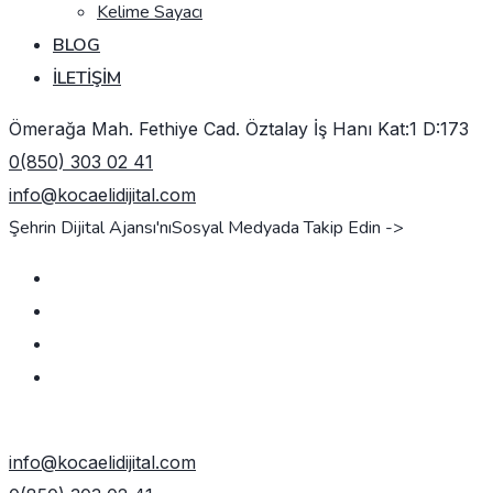
Kelime Sayacı
BLOG
İLETIŞIM
Ömerağa Mah. Fethiye Cad. Öztalay İş Hanı Kat:1 D:173
0(850) 303 02 41
info@kocaelidijital.com
Şehrin Dijital Ajansı'nı
Sosyal Medyada Takip Edin ->
TEKLIF AL
info@kocaelidijital.com