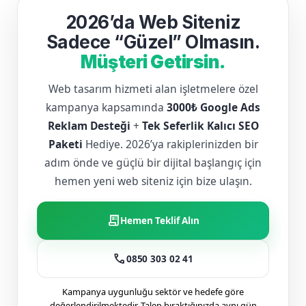
2026’da Web Siteniz
Sadece “Güzel” Olmasın.
Müşteri Getirsin.
Web tasarım hizmeti alan işletmelere özel
kampanya kapsamında
3000₺ Google Ads
Reklam Desteği
+
Tek Seferlik Kalıcı SEO
Paketi
Hediye. 2026’ya rakiplerinizden bir
adım önde ve güçlü bir dijital başlangıç için
hemen yeni web siteniz için bize ulaşın.
receipt_long
Hemen Teklif Alın
call
0850 303 02 41
Kampanya uygunluğu sektör ve hedefe göre
değerlendirilmektedir. Talep bıraktığınızda aynı gün