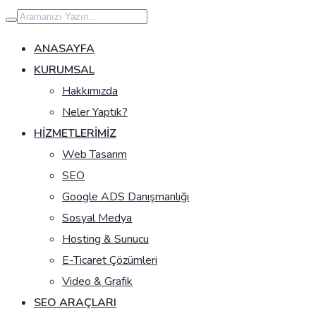
İçeriğe
geç
ANASAYFA
KURUMSAL
Hakkımızda
Neler Yaptık?
HIZMETLERIMIZ
Web Tasarım
SEO
Google ADS Danışmanlığı
Sosyal Medya
Hosting & Sunucu
E-Ticaret Çözümleri
Video & Grafik
SEO ARAÇLARI