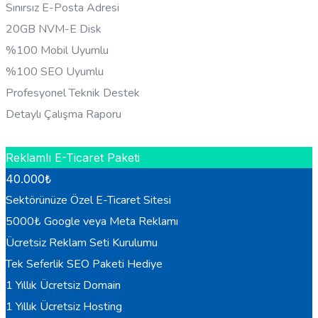
Sınırsız E-Posta Adresi
20GB NVM-E Disk
%100 Mobil Uyumlu
%100 SEO Uyumlu
Profesyonel Teknik Destek
Detaylı Çalışma Raporu
HEMEN BILGI AL
Reklamlı E-Ticaret Paketi
40.000
₺
Sektörünüze Özel E-Ticaret Sitesi
5000₺ Google veya Meta Reklamı
Ücretsiz Reklam Seti Kurulumu
Tek Seferlik SEO Paketi Hediye
1 Yıllık Ücretsiz Domain
1 Yıllık Ücretsiz Hosting