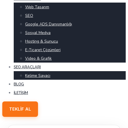
Web Tasarım
SEO
Google ADS Danışmanlığı
Sosyal Medya
Hosting & Sunucu
E-Ticaret Çözümleri
Video & Grafik
SEO ARAÇLARI
Kelime Sayacı
BLOG
İLETIŞIM
TEKLIF AL