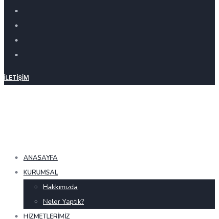
İLETIŞIM
ANASAYFA
KURUMSAL
Hakkımızda
Neler Yaptık?
HIZMETLERIMIZ