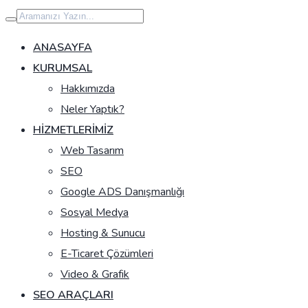
İçeriğe
geç
ANASAYFA
KURUMSAL
Hakkımızda
Neler Yaptık?
HIZMETLERIMIZ
Web Tasarım
SEO
Google ADS Danışmanlığı
Sosyal Medya
Hosting & Sunucu
E-Ticaret Çözümleri
Video & Grafik
SEO ARAÇLARI