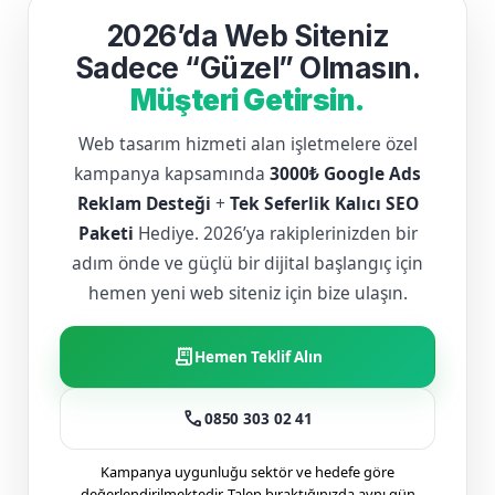
2026’da Web Siteniz
Sadece “Güzel” Olmasın.
Müşteri Getirsin.
Web tasarım hizmeti alan işletmelere özel
kampanya kapsamında
3000₺ Google Ads
Reklam Desteği
+
Tek Seferlik Kalıcı SEO
Paketi
Hediye. 2026’ya rakiplerinizden bir
adım önde ve güçlü bir dijital başlangıç için
hemen yeni web siteniz için bize ulaşın.
receipt_long
Hemen Teklif Alın
call
0850 303 02 41
Kampanya uygunluğu sektör ve hedefe göre
değerlendirilmektedir. Talep bıraktığınızda aynı gün