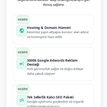
dönüş sağlanır.
Hosting & Domain Hizmeti
public
Kesintisiz yayın altyapısı kurulur; alan adınız
ve hostinginiz hazır edilir.
3000₺ Google Adwords Reklam
campaign
Desteği
Hızlı görünürlük sağlar ve doğru kitleye
daha çabuk ulaştırır.
Tek Seferlik Kalıcı SEO Paketi
manage_search
Google uyumunu güçlendirir ve organik
trafiğe temel oluşturur.