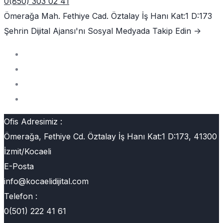
0(850) 303 02 41
Ömerağa Mah. Fethiye Cad. Öztalay İş Hanı Kat:1 D:173
Şehrin Dijital Ajansı'nı
Sosyal Medyada Takip Edin ->
Ofis Adresimiz :
Ömerağa, Fethiye Cd. Öztalay İş Hanı Kat:1 D:173, 41300
İzmit/Kocaeli
E-Posta
info@kocaelidijital.com
Telefon :
0(501) 222 41 61