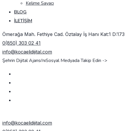
Kelime Sayacı
BLOG
İLETIŞIM
Ömerağa Mah. Fethiye Cad. Öztalay İş Hanı Kat:1 D:173
0(850) 303 02 41
info@kocaelidijital.com
Şehrin Dijital Ajansı'nı
Sosyal Medyada Takip Edin ->
TEKLIF AL
info@kocaelidijital.com