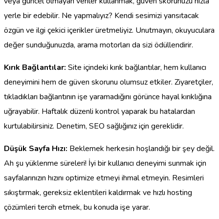
veya güncel olmayan veriler kullanmak, güven skorunuzu hızla
yerle bir edebilir. Ne yapmalıyız? Kendi sesimizi yansıtacak
özgün ve ilgi çekici içerikler üretmeliyiz. Unutmayın, okuyuculara
değer sunduğunuzda, arama motorları da sizi ödüllendirir.
Kırık Bağlantılar:
Site içindeki kırık bağlantılar, hem kullanıcı
deneyimini hem de güven skorunu olumsuz etkiler. Ziyaretçiler,
tıkladıkları bağlantının işe yaramadığını görünce hayal kırıklığına
uğrayabilir. Haftalık düzenli kontrol yaparak bu hatalardan
kurtulabilirsiniz. Denetim, SEO sağlığınız için gereklidir.
Düşük Sayfa Hızı:
Beklemek herkesin hoşlandığı bir şey değil.
Ah şu yüklenme süreleri! İyi bir kullanıcı deneyimi sunmak için
sayfalarınızın hızını optimize etmeyi ihmal etmeyin. Resimleri
sıkıştırmak, gereksiz eklentileri kaldırmak ve hızlı hosting
çözümleri tercih etmek, bu konuda işe yarar.