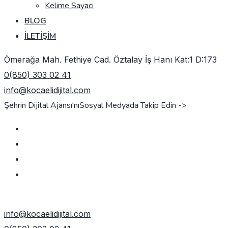
Kelime Sayacı
BLOG
İLETIŞIM
Ömerağa Mah. Fethiye Cad. Öztalay İş Hanı Kat:1 D:173
0(850) 303 02 41
info@kocaelidijital.com
Şehrin Dijital Ajansı'nı
Sosyal Medyada Takip Edin ->
TEKLIF AL
info@kocaelidijital.com