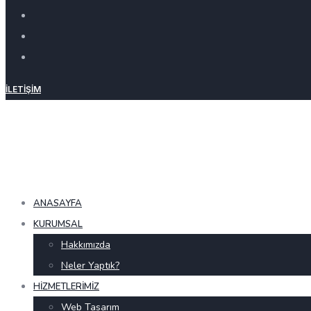
İLETIŞIM
ANASAYFA
KURUMSAL
Hakkımızda
Neler Yaptık?
HIZMETLERIMIZ
Web Tasarım