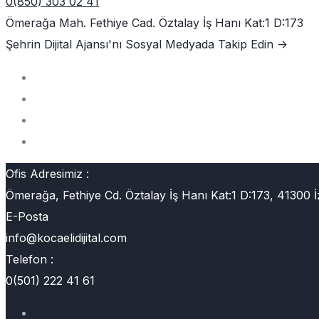
0(850) 303 02 41
Ömerağa Mah. Fethiye Cad. Öztalay İş Hanı Kat:1 D:173
Şehrin Dijital Ajansı'nı
Sosyal Medyada Takip Edin ->
Ofis Adresimiz :
Ömerağa, Fethiye Cd. Öztalay İş Hanı Kat:1 D:173, 41300 İ
E-Posta
info@kocaelidijital.com
Telefon :
0(501) 222 41 61