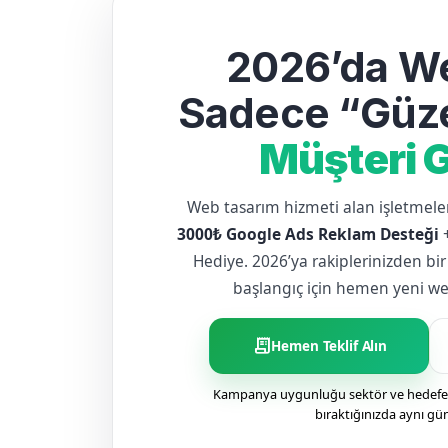
2026’da We
Sadece “Güze
Müşteri G
Web tasarım hizmeti alan işletme
3000₺ Google Ads Reklam Desteği
Hediye. 2026’ya rakiplerinizden bir
başlangıç için hemen yeni web 
receipt_long
Hemen Teklif Alın
Kampanya uygunluğu sektör ve hedefe g
bıraktığınızda aynı gü