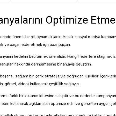
alarını Optimize Etme –
ilerinde önemli bir rol oynamaktadır. Ancak, sosyal medya kampanya
ve başarı elde etmek için bazı ipuçları:
anın hedefini belirlemek önemlidir. Hangi hedeflere ulaşmak istedi
vranışları hakkında derinlemesine bir anlayış geliştirin.
ısı, sağlam bir içerik stratejisiyle doğrudan ilişkilidir. İçerikleriniz
n, görsel, video) kullanarak çeşitlilik sağlayın.
 farklı bir kullanıcı kitlesine sahiptir ve bu nedenle kampanyanız
eleri kullanarak açıklamaları optimize edin ve görselleri uygun şek
 etkili olması için takipçilerle etkileşime girmek ve katılımı teşv