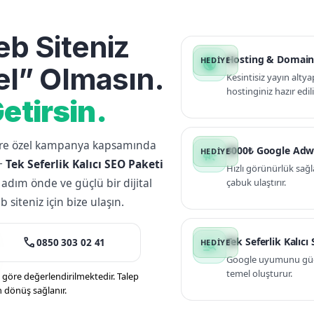
b Siteniz
Hosting & Domain
public
l” Olmasın.
Kesintisiz yayın altya
hostinginiz hazır edili
etirsin.
lere özel kampanya kapsamında
3000₺ Google Adw
campaign
+
Tek Seferlik Kalıcı SEO Paketi
Hızlı görünürlük sağl
 adım önde ve güçlü bir dijital
çabuk ulaştırır.
siteniz için bize ulaşın.
call
Tek Seferlik Kalıcı
0850 303 02 41
manage_search
Google uyumunu güçle
temel oluşturur.
öre değerlendirilmektedir. Talep
n dönüş sağlanır.