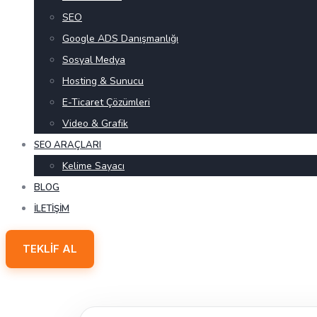
SEO
Google ADS Danışmanlığı
Sosyal Medya
Hosting & Sunucu
E-Ticaret Çözümleri
Video & Grafik
SEO ARAÇLARI
Kelime Sayacı
BLOG
İLETIŞIM
TEKLIF AL