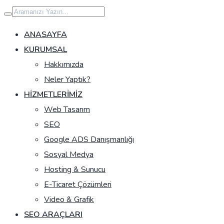
İçeriğe
geç
ANASAYFA
KURUMSAL
Hakkımızda
Neler Yaptık?
HIZMETLERIMIZ
Web Tasarım
SEO
Google ADS Danışmanlığı
Sosyal Medya
Hosting & Sunucu
E-Ticaret Çözümleri
Video & Grafik
SEO ARAÇLARI