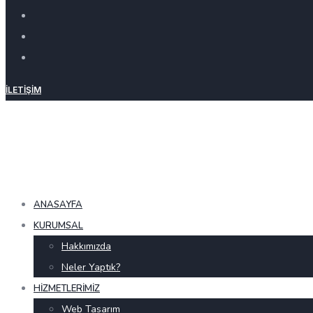
İLETIŞIM
ANASAYFA
KURUMSAL
Hakkımızda
Neler Yaptık?
HIZMETLERIMIZ
Web Tasarım