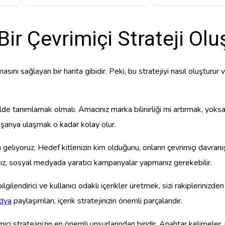
Bir Çevrimiçi Strateji Ol
sını sağlayan bir harita gibidir. Peki, bu stratejiyi nasıl oluşturur 
ilde tanımlamak olmalı. Amacınız marka bilinirliği mi artırmak, yoksa
aşarıya ulaşmak o kadar kolay olur.
liyoruz. Hedef kitlenizin kim olduğunu, onların çevrimiçi davranışlar
anız, sosyal medyada yaratıcı kampanyalar yapmanız gerekebilir.
, bilgilendirici ve kullanıcı odaklı içerikler üretmek, sizi rakiplerinizden 
dya
paylaşımları, içerik stratejinizin önemli parçalarıdır.
çi stratejinizin en önemli unsurlarından biridir. Anahtar kelimeler,