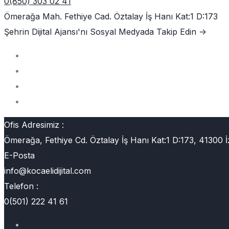
0(850) 303 02 41
Ömerağa Mah. Fethiye Cad. Öztalay İş Hanı Kat:1 D:173
Şehrin Dijital Ajansı'nı
Sosyal Medyada Takip Edin ->
Ofis Adresimiz :
Ömerağa, Fethiye Cd. Öztalay İş Hanı Kat:1 D:173, 41300 İ
E-Posta
info@kocaelidijital.com
Telefon :
0(501) 222 41 61