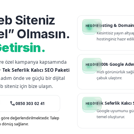
b Siteniz
Hosting & Domain
public
l” Olmasın.
Kesintisiz yayın altya
hostinginiz hazır edili
etirsin.
lere özel kampanya kapsamında
3000₺ Google Adw
campaign
+
Tek Seferlik Kalıcı SEO Paketi
Hızlı görünürlük sağl
 adım önde ve güçlü bir dijital
çabuk ulaştırır.
siteniz için bize ulaşın.
call
Tek Seferlik Kalıcı
0850 303 02 41
manage_search
Google uyumunu güçle
temel oluşturur.
öre değerlendirilmektedir. Talep
n dönüş sağlanır.