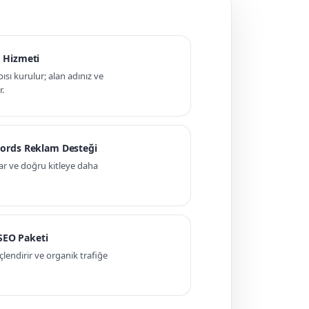
 Hizmeti
pısı kurulur; alan adınız ve
r.
ords Reklam Desteği
ar ve doğru kitleye daha
 SEO Paketi
ndirir ve organik trafiğe