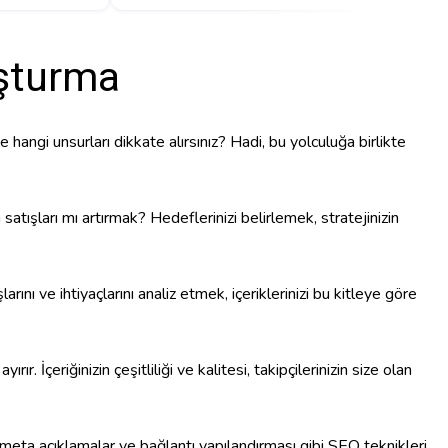
uşturma
ve hangi unsurları dikkate alırsınız? Hadi, bu yolculuğa birlikte
 satışları mı artırmak? Hedeflerinizi belirlemek, stratejinizin
ını ve ihtiyaçlarını analiz etmek, içeriklerinizi bu kitleye göre
ayırır. İçeriğinizin çeşitliliği ve kalitesi, takipçilerinizin size olan
 meta açıklamalar ve bağlantı yapılandırması gibi SEO teknikleri,