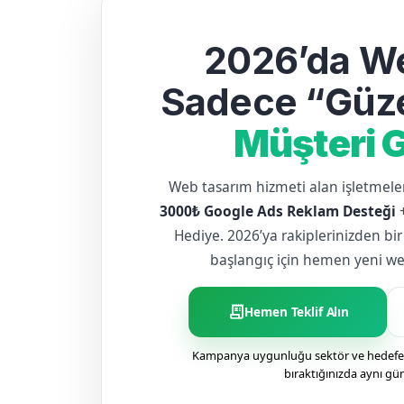
2026’da We
Sadece “Güze
Müşteri G
Web tasarım hizmeti alan işletme
3000₺ Google Ads Reklam Desteği
Hediye. 2026’ya rakiplerinizden bir
başlangıç için hemen yeni web 
receipt_long
Hemen Teklif Alın
Kampanya uygunluğu sektör ve hedefe g
bıraktığınızda aynı gü