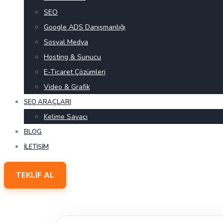
SEO
Google ADS Danışmanlığı
Sosyal Medya
Hosting & Sunucu
E-Ticaret Çözümleri
Video & Grafik
SEO ARAÇLARI
Kelime Sayacı
BLOG
İLETIŞIM
TEKLIF AL