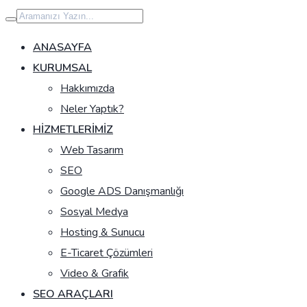
İçeriğe
geç
ANASAYFA
KURUMSAL
Hakkımızda
Neler Yaptık?
HIZMETLERIMIZ
Web Tasarım
SEO
Google ADS Danışmanlığı
Sosyal Medya
Hosting & Sunucu
E-Ticaret Çözümleri
Video & Grafik
SEO ARAÇLARI