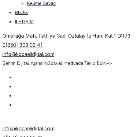
Kelime Sayacı
BLOG
İLETIŞIM
Ömerağa Mah. Fethiye Cad. Öztalay İş Hanı Kat:1 D:173
0(850) 303 02 41
info@kocaelidijital.com
Şehrin Dijital Ajansı'nı
Sosyal Medyada Takip Edin ->
TEKLIF AL
info@kocaelidijital.com