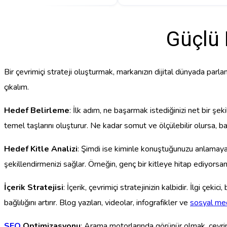
Güçlü 
Bir çevrimiçi strateji oluşturmak, markanızın dijital dünyada parlama
çıkalım.
Hedef Belirleme
: İlk adım, ne başarmak istediğinizi net bir şek
temel taşlarını oluşturur. Ne kadar somut ve ölçülebilir olursa, b
Hedef Kitle Analizi
: Şimdi ise kiminle konuştuğunuzu anlamaya ge
şekillendirmenizi sağlar. Örneğin, genç bir kitleye hitap ediyors
İçerik Stratejisi
: İçerik, çevrimiçi stratejinizin kalbidir. İlgi çekici
bağlılığını artırır. Blog yazıları, videolar, infografikler ve
sosyal me
SEO
Optimizasyonu
: Arama motorlarında görünür olmak, çevrimi