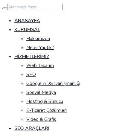
İçeriğe
geç
ANASAYFA
KURUMSAL
Hakkımızda
Neler Yaptık?
HIZMETLERIMIZ
Web Tasarım
SEO
Google ADS Danışmanlığı
Sosyal Medya
Hosting & Sunucu
E-Ticaret Çözümleri
Video & Grafik
SEO ARAÇLARI