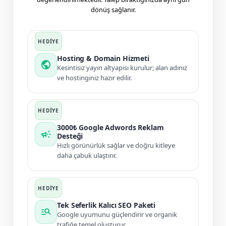
dönüş sağlanır.
Hosting & Domain Hizmeti
public
Kesintisiz yayın altyapısı kurulur; alan adınız
ve hostinginiz hazır edilir.
3000₺ Google Adwords Reklam
campaign
Desteği
Hızlı görünürlük sağlar ve doğru kitleye
daha çabuk ulaştırır.
Tek Seferlik Kalıcı SEO Paketi
manage_search
Google uyumunu güçlendirir ve organik
trafiğe temel oluşturur.