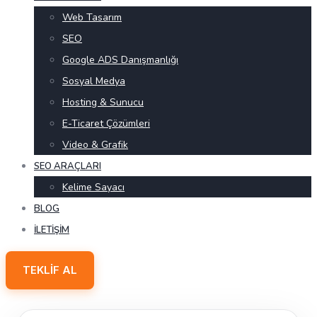
Web Tasarım
SEO
Google ADS Danışmanlığı
Sosyal Medya
Hosting & Sunucu
E-Ticaret Çözümleri
Video & Grafik
SEO ARAÇLARI
Kelime Sayacı
BLOG
İLETIŞIM
TEKLIF AL