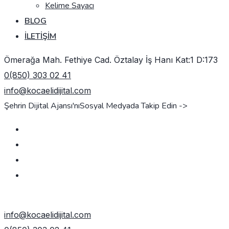
Kelime Sayacı
BLOG
İLETIŞIM
Ömerağa Mah. Fethiye Cad. Öztalay İş Hanı Kat:1 D:173
0(850) 303 02 41
info@kocaelidijital.com
Şehrin Dijital Ajansı'nı
Sosyal Medyada Takip Edin ->
TEKLIF AL
info@kocaelidijital.com