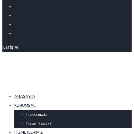
İLETIŞIM
ANASAYFA
KURUMSAL
Hakkımızda
Neler Yaptık?
HIZMETLERIMIZ