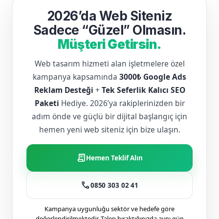
2026’da Web Siteniz
Sadece “Güzel” Olmasın.
Müşteri Getirsin.
Web tasarım hizmeti alan işletmelere özel
kampanya kapsamında
3000₺ Google Ads
Reklam Desteği
+
Tek Seferlik Kalıcı SEO
Paketi
Hediye. 2026’ya rakiplerinizden bir
adım önde ve güçlü bir dijital başlangıç için
hemen yeni web siteniz için bize ulaşın.
receipt_long
Hemen Teklif Alın
call
0850 303 02 41
Kampanya uygunluğu sektör ve hedefe göre
değerlendirilmektedir. Talep bıraktığınızda aynı gün