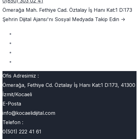
0(850) 303 02 41
Ömerağa Mah. Fethiye Cad. Öztalay İş Hanı Kat:1 D:173
Şehrin Dijital Ajansı'nı
Sosyal Medyada Takip Edin ->
Ofis Adresimiz :
Ömerağa, Fethiye Cd. Öztalay İş Hanı Kat:1 D:173, 41300
İzmit/Kocaeli
E-Posta
info@kocaelidijital.com
Telefon :
0(501) 222 41 61