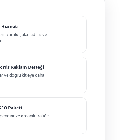
 Hizmeti
pısı kurulur; alan adınız ve
r.
ords Reklam Desteği
ar ve doğru kitleye daha
 SEO Paketi
ndirir ve organik trafiğe