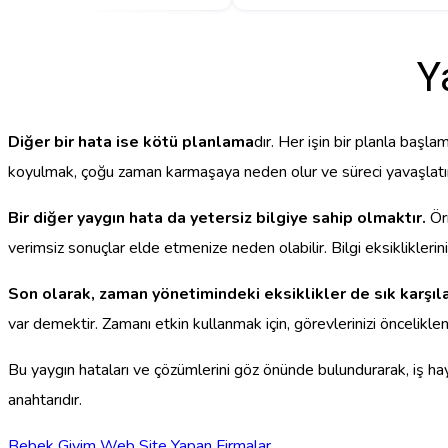
Y
Diğer bir hata ise kötü planlama
dır. Her işin bir planla başl
koyulmak, çoğu zaman karmaşaya neden olur ve süreci yavaşlatır. B
Bir diğer yaygın hata da yetersiz bilgiye sahip olmaktır.
Örn
verimsiz sonuçlar elde etmenize neden olabilir. Bilgi eksiklikleri
Son olarak, zaman yönetimindeki eksiklikler de sık karşıla
var demektir. Zamanı etkin kullanmak için, görevlerinizi önceliklendi
Bu yaygın hataları ve çözümlerini göz önünde bulundurarak, iş haya
anahtarıdır.
Bebek Giyim Web Site Yapan Firmalar