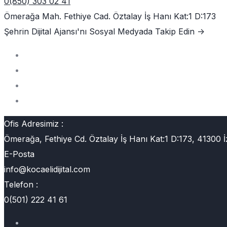
0(850) 303 02 41
Ömerağa Mah. Fethiye Cad. Öztalay İş Hanı Kat:1 D:173
Şehrin Dijital Ajansı'nı
Sosyal Medyada Takip Edin ->
Ofis Adresimiz :
Ömerağa, Fethiye Cd. Öztalay İş Hanı Kat:1 D:173, 41300 İ
E-Posta
info@kocaelidijital.com
Telefon :
0(501) 222 41 61