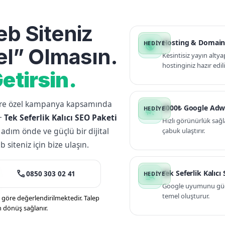
b Siteniz
Hosting & Domain
public
l” Olmasın.
Kesintisiz yayın altya
hostinginiz hazır edili
etirsin.
lere özel kampanya kapsamında
3000₺ Google Adw
campaign
+
Tek Seferlik Kalıcı SEO Paketi
Hızlı görünürlük sağl
 adım önde ve güçlü bir dijital
çabuk ulaştırır.
siteniz için bize ulaşın.
call
Tek Seferlik Kalıcı
0850 303 02 41
manage_search
Google uyumunu güçle
temel oluşturur.
öre değerlendirilmektedir. Talep
n dönüş sağlanır.