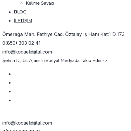
Kelime Sayacı
BLOG
İLETIŞIM
Ömerağa Mah. Fethiye Cad. Öztalay İş Hanı Kat:1 D:173
0(850) 303 02 41
info@kocaelidijital.com
Şehrin Dijital Ajansı'nı
Sosyal Medyada Takip Edin ->
TEKLIF AL
info@kocaelidijital.com