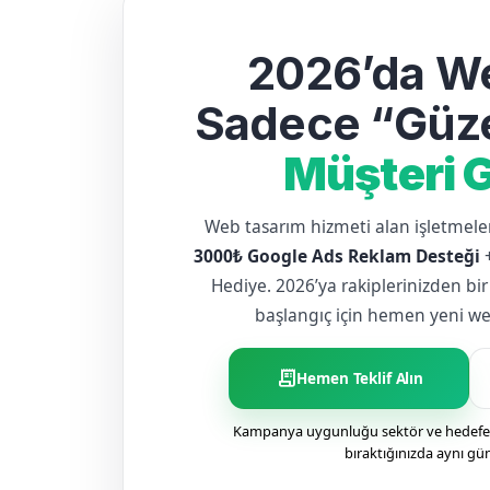
2026’da We
Sadece “Güze
Müşteri G
Web tasarım hizmeti alan işletme
3000₺ Google Ads Reklam Desteği
Hediye. 2026’ya rakiplerinizden bir
başlangıç için hemen yeni web 
receipt_long
Hemen Teklif Alın
Kampanya uygunluğu sektör ve hedefe g
bıraktığınızda aynı gü