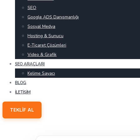
SEO
Google ADS Danışmanlığı
Sosyal Medya
Hosting & Sunucu
E-Ticaret Çözümleri
Video & Grafik
SEO ARAÇLARI
Kelime Sayacı
BLOG
İLETIŞIM
TEKLIF AL