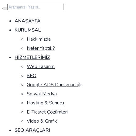
İçeriğe
geç
ANASAYFA
KURUMSAL
Hakkımızda
Neler Yaptık?
HIZMETLERIMIZ
Web Tasarım
SEO
Google ADS Danışmanlığı
Sosyal Medya
Hosting & Sunucu
E-Ticaret Çözümleri
Video & Grafik
SEO ARAÇLARI