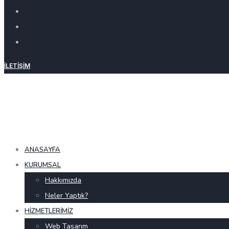
İLETIŞIM
ANASAYFA
KURUMSAL
Hakkımızda
Neler Yaptık?
HIZMETLERIMIZ
Web Tasarım