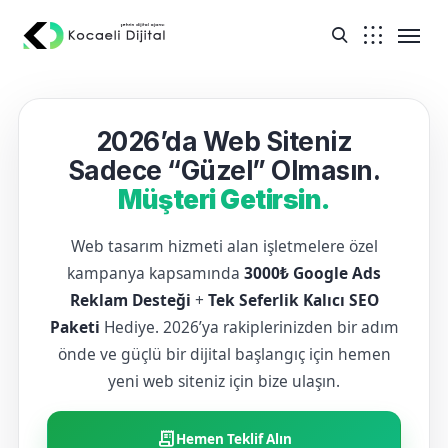
2026’da Web Siteniz
Sadece “Güzel” Olmasın.
Müşteri Getirsin.
Web tasarım hizmeti alan işletmelere özel
kampanya kapsamında
3000₺ Google Ads
Reklam Desteği
+
Tek Seferlik Kalıcı SEO
Paketi
Hediye. 2026’ya rakiplerinizden bir adım
önde ve güçlü bir dijital başlangıç için hemen
yeni web siteniz için bize ulaşın.
receipt_long
Hemen Teklif Alın