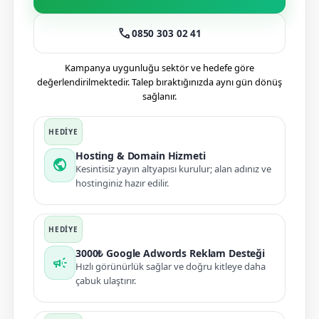
call
0850 303 02 41
Kampanya uygunluğu sektör ve hedefe göre
değerlendirilmektedir. Talep bıraktığınızda aynı gün dönüş
sağlanır.
Hosting & Domain Hizmeti
public
Kesintisiz yayın altyapısı kurulur; alan adınız ve
hostinginiz hazır edilir.
3000₺ Google Adwords Reklam Desteği
campaign
Hızlı görünürlük sağlar ve doğru kitleye daha
çabuk ulaştırır.