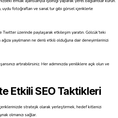
deki emlak ajanslarıyla işbirliği yaparak yerel bağlantılar kurun.
uydu fotoğrafları ve sanal tur gibi görsel içeriklerle
e Twitter üzerinde paylaşarak etkileşim yaratın. Gölcük’teki
 ağıza yayılmanın ne denli etkili olduğuna dair deneyimlerinizi
ansınızı artırabilirsiniz. Her adımınızda yeniliklere açık olun ve
e Etkili SEO Taktikleri
riklerinizde stratejik olarak yerleştirmek, hedef kitlenizi
aynak olmanızı sağlar.