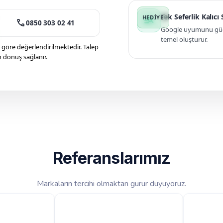
Tek Seferlik Kalıcı
manage_search
call
0850 303 02 41
Google uyumunu güçle
temel oluşturur.
öre değerlendirilmektedir. Talep
n dönüş sağlanır.
Referanslarımız
Markaların tercihi olmaktan gurur duyuyoruz.