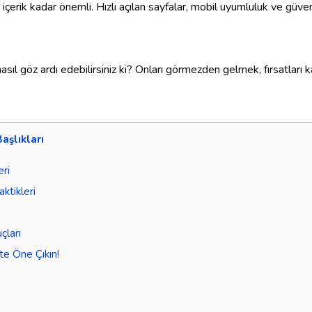
içerik kadar önemli. Hızlı açılan sayfalar, mobil uyumluluk ve güvenl
 göz ardı edebilirsiniz ki? Onları görmezden gelmek, fırsatları ka
Başlıkları
eri
ktikleri
çları
te Öne Çıkın!