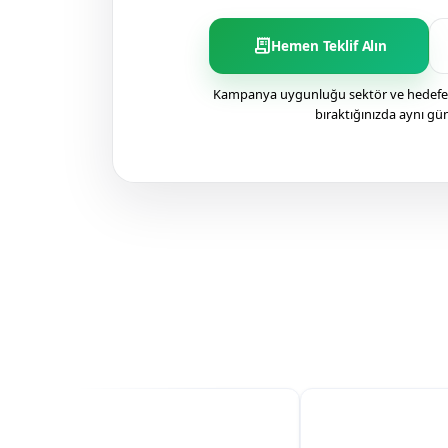
receipt_long
Hemen Teklif Alın
Kampanya uygunluğu sektör ve hedefe g
bıraktığınızda aynı gü