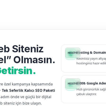
b Siteniz
Hosting & Domain
public
l” Olmasın.
Kesintisiz yayın altya
hostinginiz hazır edili
etirsin.
3000₺ Google Adw
lere özel kampanya kapsamında
campaign
Hızlı görünürlük sağl
+
Tek Seferlik Kalıcı SEO Paketi
çabuk ulaştırır.
 adım önde ve güçlü bir dijital
siteniz için bize ulaşın.