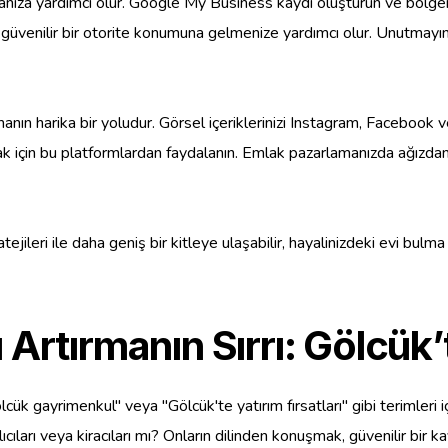
anıza yardımcı olur. Google My Business kaydı oluşturun ve bölgeniz
güvenilir bir otorite konumuna gelmenize yardımcı olur. Unutmayın, 
nın harika bir yoludur. Görsel içeriklerinizi Instagram, Facebook v
tmak için bu platformlardan faydalanın. Emlak pazarlamanızda ağızdan
jileri ile daha geniş bir kitleye ulaşabilir, hayalinizdeki evi bulma ş
Artırmanın Sırrı: Gölcük’t
k gayrimenkul" veya "Gölcük'te yatırım fırsatları" gibi terimleri içe
cıları veya kiracıları mı? Onların dilinden konuşmak, güvenilir bir k