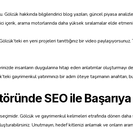
ölcük hakkında bilgilendirici blog yazıları, güncel piyasa analizler
rici içerik, arama motorlarında daha yüksek sıralamalar elde etmeniz
ölcük’teki en yeni projeleri tanıttığınız bir video paylaşıyorsunuz. T
lerinizde insanların duygularına hitap eden anlatımlar oluşturmayı 
lcük’teki gayrimenkul yatırımınızı bir adım öteye taşımanın anahtarı, b
öründe SEO ile Başarıya
seçimidir. Gölcük ve gayrimenkul kelimeleri etrafında dönen daha spe
r oluşturabilirsiniz. Unutmayın, hedef kitlenizi anlamak ve onların ara