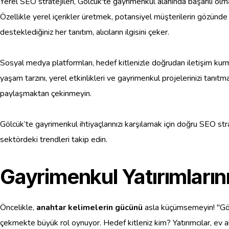
Yerel SEO stratejileri, Gölcük'te gayrimenkul alanında başarılı olm
Özellikle yerel içerikler üretmek, potansiyel müşterilerin gözünde 
desteklediğiniz her tanıtım, alıcıların ilgisini çeker.
Sosyal medya platformları, hedef kitlenizle doğrudan iletişim kurma
yaşam tarzını, yerel etkinlikleri ve gayrimenkul projelerinizi tanı
paylaşmaktan çekinmeyin.
Gölcük’te gayrimenkul ihtiyaçlarınızı karşılamak için doğru SEO strate
sektördeki trendleri takip edin.
Gayrimenkul Yatırımlarını 
Öncelikle,
anahtar kelimelerin gücünü
asla küçümsemeyin! "Gölcü
çekmekte büyük rol oynuyor. Hedef kitleniz kim? Yatırımcılar, ev alı