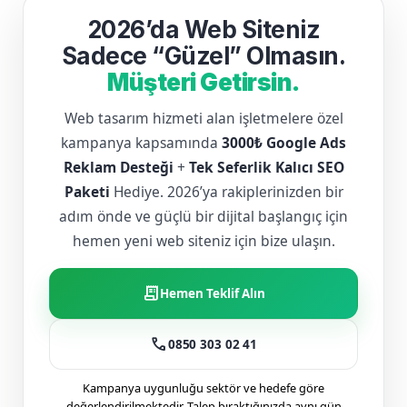
2026’da Web Siteniz
Sadece “Güzel” Olmasın.
Müşteri Getirsin.
Web tasarım hizmeti alan işletmelere özel
kampanya kapsamında
3000₺ Google Ads
Reklam Desteği
+
Tek Seferlik Kalıcı SEO
Paketi
Hediye. 2026’ya rakiplerinizden bir
adım önde ve güçlü bir dijital başlangıç için
hemen yeni web siteniz için bize ulaşın.
receipt_long
Hemen Teklif Alın
call
0850 303 02 41
Kampanya uygunluğu sektör ve hedefe göre
değerlendirilmektedir. Talep bıraktığınızda aynı gün