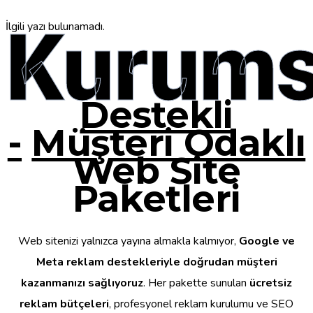
Kurums
İlgili yazı bulunamadı.
Destekli
-
Müşteri Odaklı
Web Site
Paketleri
Web sitenizi yalnızca yayına almakla kalmıyor,
Google ve
Meta reklam destekleriyle doğrudan müşteri
kazanmanızı sağlıyoruz
. Her pakette sunulan
ücretsiz
reklam bütçeleri
, profesyonel reklam kurulumu ve SEO