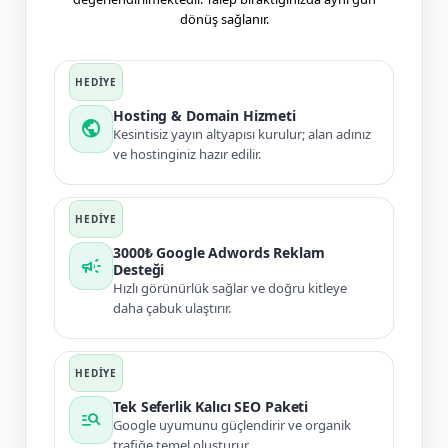
dönüş sağlanır.
Hosting & Domain Hizmeti
public
Kesintisiz yayın altyapısı kurulur; alan adınız
ve hostinginiz hazır edilir.
3000₺ Google Adwords Reklam
campaign
Desteği
Hızlı görünürlük sağlar ve doğru kitleye
daha çabuk ulaştırır.
Tek Seferlik Kalıcı SEO Paketi
manage_search
Google uyumunu güçlendirir ve organik
trafiğe temel oluşturur.