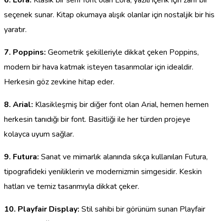
6. Lora:
Klasik bir serif font olan Lora, yazılı içerik için zarif bir
seçenek sunar. Kitap okumaya alışık olanlar için nostaljik bir his
yaratır.
7. Poppins:
Geometrik şekilleriyle dikkat çeken Poppins,
modern bir hava katmak isteyen tasarımcılar için idealdir.
Herkesin göz zevkine hitap eder.
8. Arial:
Klasikleşmiş bir diğer font olan Arial, hemen hemen
herkesin tanıdığı bir font. Basitliği ile her türden projeye
kolayca uyum sağlar.
9. Futura:
Sanat ve mimarlık alanında sıkça kullanılan Futura,
tipografideki yeniliklerin ve modernizmin simgesidir. Keskin
hatları ve temiz tasarımıyla dikkat çeker.
10. Playfair Display:
Stil sahibi bir görünüm sunan Playfair