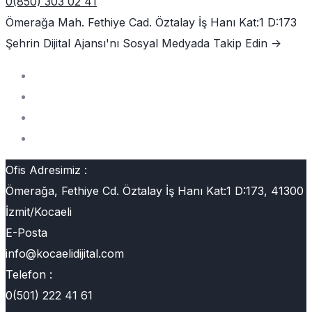
0(850) 303 02 41
Ömerağa Mah. Fethiye Cad. Öztalay İş Hanı Kat:1 D:173
Şehrin Dijital Ajansı'nı
Sosyal Medyada Takip Edin ->
Ofis Adresimiz :
Ömerağa, Fethiye Cd. Öztalay İş Hanı Kat:1 D:173, 41300
İzmit/Kocaeli
E-Posta
info@kocaelidijital.com
Telefon :
0(501) 222 41 61