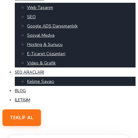
Web Tasarım
SEO
Google ADS Danışmanlığı
Sosyal Medya
Hosting & Sunucu
E-Ticaret Çözümleri
Video & Grafik
SEO ARAÇLARI
Kelime Sayacı
BLOG
İLETIŞIM
TEKLIF AL