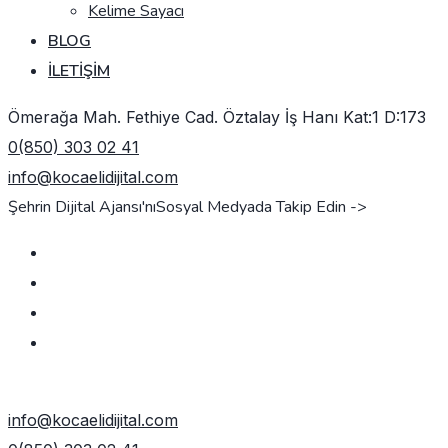
Kelime Sayacı
BLOG
İLETIŞIM
Ömerağa Mah. Fethiye Cad. Öztalay İş Hanı Kat:1 D:173
0(850) 303 02 41
info@kocaelidijital.com
Şehrin Dijital Ajansı'nı
Sosyal Medyada Takip Edin ->
TEKLIF AL
info@kocaelidijital.com