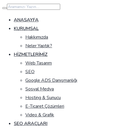
İçeriğe
geç
ANASAYFA
KURUMSAL
Hakkımızda
Neler Yaptık?
HIZMETLERIMIZ
Web Tasarım
SEO
Google ADS Danışmanlığı
Sosyal Medya
Hosting & Sunucu
E-Ticaret Çözümleri
Video & Grafik
SEO ARAÇLARI