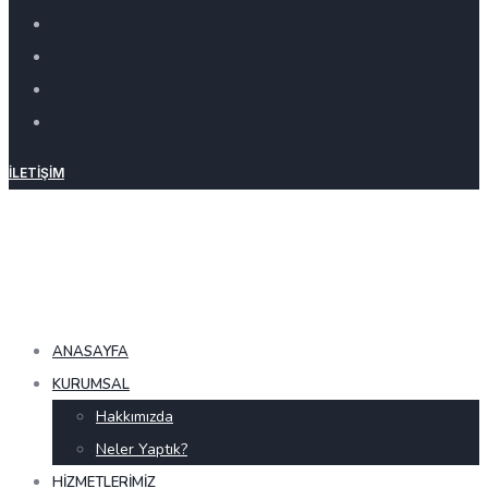
İLETIŞIM
ANASAYFA
KURUMSAL
Hakkımızda
Neler Yaptık?
HIZMETLERIMIZ