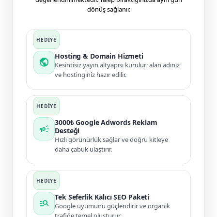
dönüş sağlanır.
Hosting & Domain Hizmeti
public
Kesintisiz yayın altyapısı kurulur; alan adınız
ve hostinginiz hazır edilir.
3000₺ Google Adwords Reklam
campaign
Desteği
Hızlı görünürlük sağlar ve doğru kitleye
daha çabuk ulaştırır.
Tek Seferlik Kalıcı SEO Paketi
manage_search
Google uyumunu güçlendirir ve organik
trafiğe temel oluşturur.