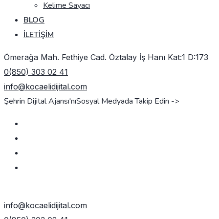
Kelime Sayacı
BLOG
İLETIŞIM
Ömerağa Mah. Fethiye Cad. Öztalay İş Hanı Kat:1 D:173
0(850) 303 02 41
info@kocaelidijital.com
Şehrin Dijital Ajansı'nı
Sosyal Medyada Takip Edin ->
TEKLIF AL
info@kocaelidijital.com