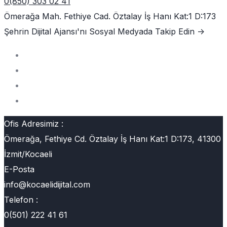
0(850) 303 02 41
Ömerağa Mah. Fethiye Cad. Öztalay İş Hanı Kat:1 D:173
Şehrin Dijital Ajansı'nı
Sosyal Medyada Takip Edin ->
Ofis Adresimiz :
Ömerağa, Fethiye Cd. Öztalay İş Hanı Kat:1 D:173, 41300
İzmit/Kocaeli
E-Posta
info@kocaelidijital.com
Telefon :
0(501) 222 41 61