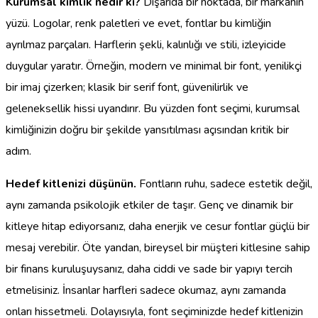
Kurumsal kimlik nedir ki?
Dışarıda bir noktada, bir markanın
yüzü. Logolar, renk paletleri ve evet, fontlar bu kimliğin
ayrılmaz parçaları. Harflerin şekli, kalınlığı ve stili, izleyicide
duygular yaratır. Örneğin, modern ve minimal bir font, yenilikçi
bir imaj çizerken; klasik bir serif font, güvenilirlik ve
geleneksellik hissi uyandırır. Bu yüzden font seçimi, kurumsal
kimliğinizin doğru bir şekilde yansıtılması açısından kritik bir
adım.
Hedef kitlenizi düşünün.
Fontların ruhu, sadece estetik değil,
aynı zamanda psikolojik etkiler de taşır. Genç ve dinamik bir
kitleye hitap ediyorsanız, daha enerjik ve cesur fontlar güçlü bir
mesaj verebilir. Öte yandan, bireysel bir müşteri kitlesine sahip
bir finans kuruluşuysanız, daha ciddi ve sade bir yapıyı tercih
etmelisiniz. İnsanlar harfleri sadece okumaz, aynı zamanda
onları hissetmeli. Dolayısıyla, font seçiminizde hedef kitlenizin