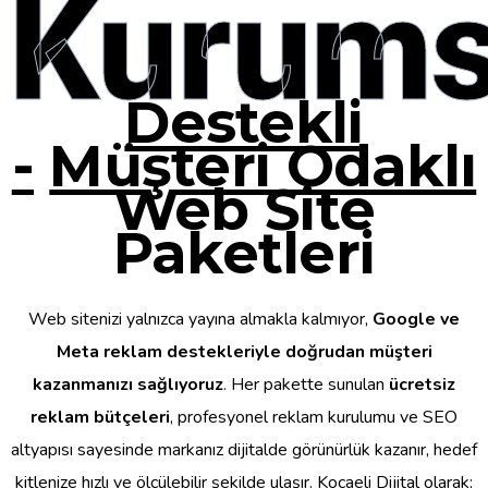
Kurums
Destekli
-
Müşteri Odaklı
Web Site
Paketleri
Web sitenizi yalnızca yayına almakla kalmıyor,
Google ve
Meta reklam destekleriyle doğrudan müşteri
kazanmanızı sağlıyoruz
. Her pakette sunulan
ücretsiz
reklam bütçeleri
, profesyonel reklam kurulumu ve SEO
altyapısı sayesinde markanız dijitalde görünürlük kazanır, hedef
kitlenize hızlı ve ölçülebilir şekilde ulaşır. Kocaeli Dijital olarak;