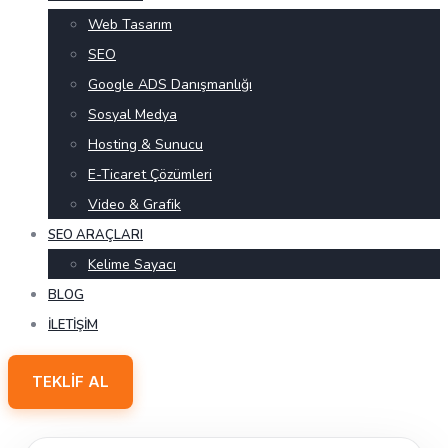
Web Tasarım
SEO
Google ADS Danışmanlığı
Sosyal Medya
Hosting & Sunucu
E-Ticaret Çözümleri
Video & Grafik
SEO ARAÇLARI
Kelime Sayacı
BLOG
İLETIŞIM
TEKLIF AL