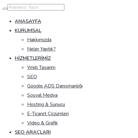
İçeriğe
geç
ANASAYFA
KURUMSAL
Hakkımızda
Neler Yaptık?
HIZMETLERIMIZ
Web Tasarım
SEO
Google ADS Danışmanlığı
Sosyal Medya
Hosting & Sunucu
E-Ticaret Çözümleri
Video & Grafik
SEO ARAÇLARI