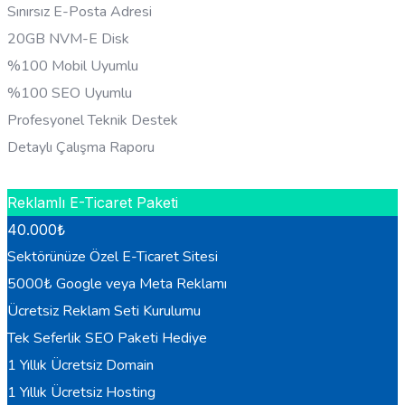
Sınırsız E-Posta Adresi
20GB NVM-E Disk
%100 Mobil Uyumlu
%100 SEO Uyumlu
Profesyonel Teknik Destek
Detaylı Çalışma Raporu
HEMEN BILGI AL
Reklamlı E-Ticaret Paketi
40.000
₺
Sektörünüze Özel E-Ticaret Sitesi
5000₺ Google veya Meta Reklamı
Ücretsiz Reklam Seti Kurulumu
Tek Seferlik SEO Paketi Hediye
1 Yıllık Ücretsiz Domain
1 Yıllık Ücretsiz Hosting