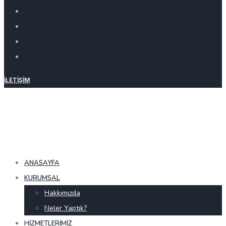
İLETIŞIM
ANASAYFA
KURUMSAL
Hakkımızda
Neler Yaptık?
HIZMETLERIMIZ