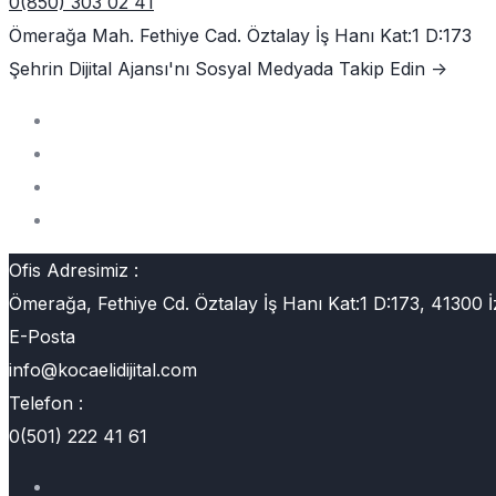
0(850) 303 02 41
Ömerağa Mah. Fethiye Cad. Öztalay İş Hanı Kat:1 D:173
Şehrin Dijital Ajansı'nı
Sosyal Medyada Takip Edin ->
Ofis Adresimiz :
Ömerağa, Fethiye Cd. Öztalay İş Hanı Kat:1 D:173, 41300 İ
E-Posta
info@kocaelidijital.com
Telefon :
0(501) 222 41 61