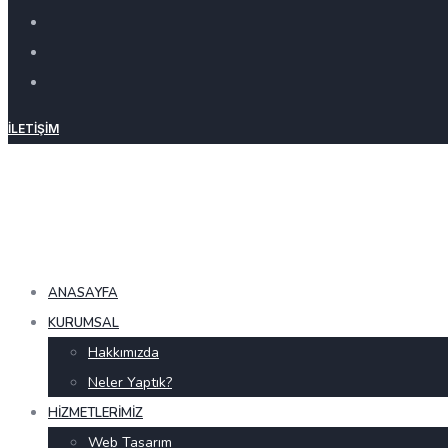
İLETIŞIM
ANASAYFA
KURUMSAL
Hakkımızda
Neler Yaptık?
HIZMETLERIMIZ
Web Tasarım