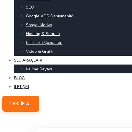
SEO
Google ADS Danışmanlığı
Sosyal Medya
Hosting & Sunucu
E-Ticaret Çözümleri
Video & Grafik
SEO ARAÇLARI
Kelime Sayacı
BLOG
İLETIŞIM
TEKLIF AL