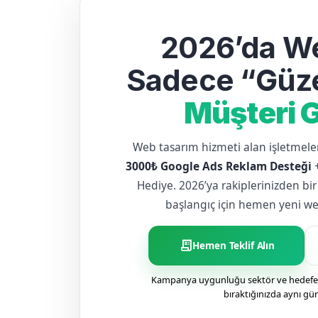
2026’da We
Sadece “Güze
Müşteri G
Web tasarım hizmeti alan işletme
3000₺ Google Ads Reklam Desteği
Hediye. 2026’ya rakiplerinizden bir
başlangıç için hemen yeni web 
receipt_long
Hemen Teklif Alın
Kampanya uygunluğu sektör ve hedefe g
bıraktığınızda aynı gü