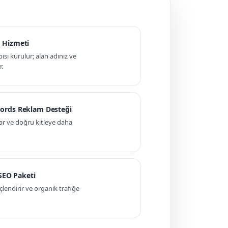
 Hizmeti
pısı kurulur; alan adınız ve
r.
ords Reklam Desteği
ar ve doğru kitleye daha
 SEO Paketi
ndirir ve organik trafiğe