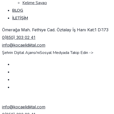
Kelime Sayacı
BLOG
İLETIŞIM
Ömerağa Mah. Fethiye Cad. Öztalay İş Hanı Kat:1 D:173
0(850) 303 02 41
info@kocaelidijital.com
Şehrin Dijital Ajansı'nı
Sosyal Medyada Takip Edin ->
TEKLIF AL
info@kocaelidijital.com