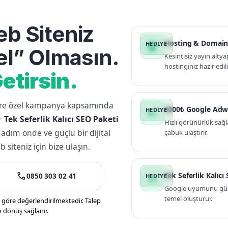
b Siteniz
Hosting & Domain
public
l” Olmasın.
Kesintisiz yayın altya
hostinginiz hazır edili
etirsin.
lere özel kampanya kapsamında
3000₺ Google Adw
campaign
+
Tek Seferlik Kalıcı SEO Paketi
Hızlı görünürlük sağl
 adım önde ve güçlü bir dijital
çabuk ulaştırır.
siteniz için bize ulaşın.
call
Tek Seferlik Kalıcı
0850 303 02 41
manage_search
Google uyumunu güçle
temel oluşturur.
öre değerlendirilmektedir. Talep
n dönüş sağlanır.