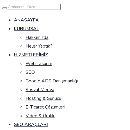
İçeriğe
geç
ANASAYFA
KURUMSAL
Hakkımızda
Neler Yaptık?
HIZMETLERIMIZ
Web Tasarım
SEO
Google ADS Danışmanlığı
Sosyal Medya
Hosting & Sunucu
E-Ticaret Çözümleri
Video & Grafik
SEO ARAÇLARI