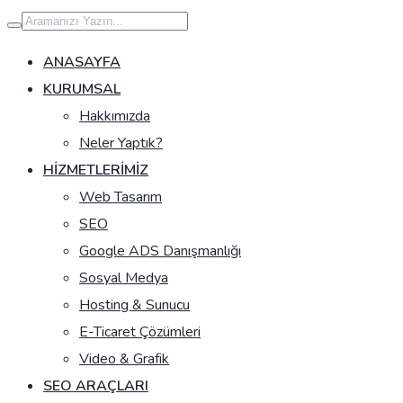
İçeriğe
geç
ANASAYFA
KURUMSAL
Hakkımızda
Neler Yaptık?
HIZMETLERIMIZ
Web Tasarım
SEO
Google ADS Danışmanlığı
Sosyal Medya
Hosting & Sunucu
E-Ticaret Çözümleri
Video & Grafik
SEO ARAÇLARI