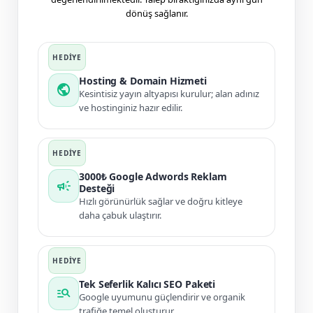
dönüş sağlanır.
Hosting & Domain Hizmeti
public
Kesintisiz yayın altyapısı kurulur; alan adınız
ve hostinginiz hazır edilir.
3000₺ Google Adwords Reklam
campaign
Desteği
Hızlı görünürlük sağlar ve doğru kitleye
daha çabuk ulaştırır.
Tek Seferlik Kalıcı SEO Paketi
manage_search
Google uyumunu güçlendirir ve organik
trafiğe temel oluşturur.