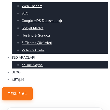
Web Tasarım
SEO
Google ADS Danışmanlığı
Sosyal Medya
Hosting & Sunucu
E-Ticaret Çözümleri
Video & Grafik
SEO ARAÇLARI
Kelime Sayacı
BLOG
İLETIŞIM
TEKLIF AL