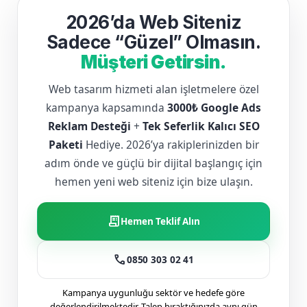
2026’da Web Siteniz
Sadece “Güzel” Olmasın.
Müşteri Getirsin.
Web tasarım hizmeti alan işletmelere özel
kampanya kapsamında
3000₺ Google Ads
Reklam Desteği
+
Tek Seferlik Kalıcı SEO
Paketi
Hediye. 2026’ya rakiplerinizden bir
adım önde ve güçlü bir dijital başlangıç için
hemen yeni web siteniz için bize ulaşın.
receipt_long
Hemen Teklif Alın
call
0850 303 02 41
Kampanya uygunluğu sektör ve hedefe göre
değerlendirilmektedir. Talep bıraktığınızda aynı gün