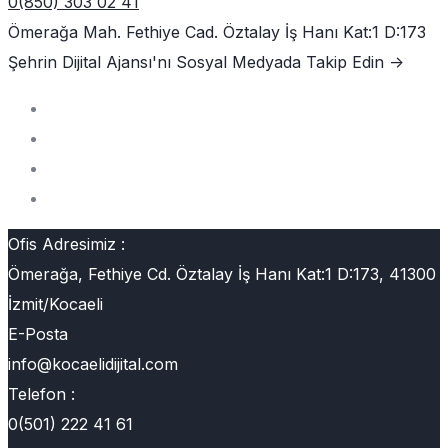
0(850) 303 02 41
Ömerağa Mah. Fethiye Cad. Öztalay İş Hanı Kat:1 D:173
Şehrin Dijital Ajansı'nı
Sosyal Medyada Takip Edin ->
Ofis Adresimiz :
Ömerağa, Fethiye Cd. Öztalay İş Hanı Kat:1 D:173, 41300
İzmit/Kocaeli
E-Posta
info@kocaelidijital.com
Telefon :
0(501) 222 41 61