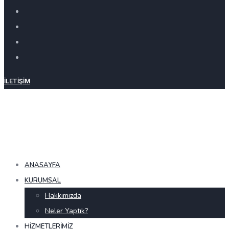
İLETIŞIM
ANASAYFA
KURUMSAL
Hakkımızda
Neler Yaptık?
HIZMETLERIMIZ