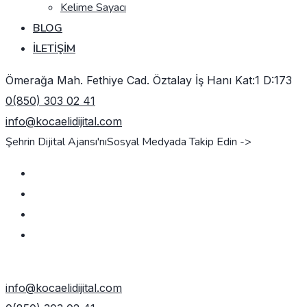
Kelime Sayacı
BLOG
İLETIŞIM
Ömerağa Mah. Fethiye Cad. Öztalay İş Hanı Kat:1 D:173
0(850) 303 02 41
info@kocaelidijital.com
Şehrin Dijital Ajansı'nı
Sosyal Medyada Takip Edin ->
TEKLIF AL
info@kocaelidijital.com