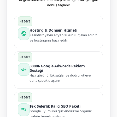
dönüş sağlanır.
Hosting & Domain Hizmeti
public
Kesintisiz yayın altyapısı kurulur; alan adınız
ve hostinginiz hazır edilir.
3000₺ Google Adwords Reklam
campaign
Desteği
Hızlı görünürlük sağlar ve doğru kitleye
daha çabuk ulaştırır.
Tek Seferlik Kalıcı SEO Paketi
manage_search
Google uyumunu güçlendirir ve organik
trafiğe temel oluşturur.