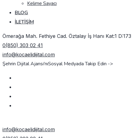
Kelime Sayacı
BLOG
İLETIŞIM
Ömerağa Mah. Fethiye Cad. Öztalay İş Hanı Kat:1 D:173
0(850) 303 02 41
info@kocaelidijital.com
Şehrin Dijital Ajansı'nı
Sosyal Medyada Takip Edin ->
TEKLIF AL
info@kocaelidijital.com