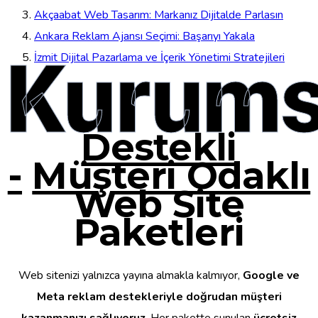
Akçaabat Web Tasarım: Markanız Dijitalde Parlasın
Ankara Reklam Ajansı Seçimi: Başarıyı Yakala
Kurums
İzmit Dijital Pazarlama ve İçerik Yönetimi Stratejileri
Destekli
-
Müşteri Odaklı
Web Site
Paketleri
Web sitenizi yalnızca yayına almakla kalmıyor,
Google ve
Meta reklam destekleriyle doğrudan müşteri
kazanmanızı sağlıyoruz
. Her pakette sunulan
ücretsiz