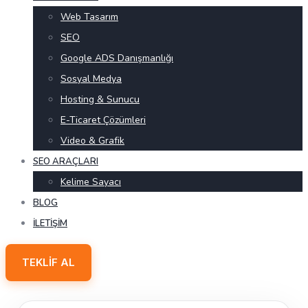
Web Tasarım
SEO
Google ADS Danışmanlığı
Sosyal Medya
Hosting & Sunucu
E-Ticaret Çözümleri
Video & Grafik
SEO ARAÇLARI
Kelime Sayacı
BLOG
İLETIŞIM
TEKLIF AL