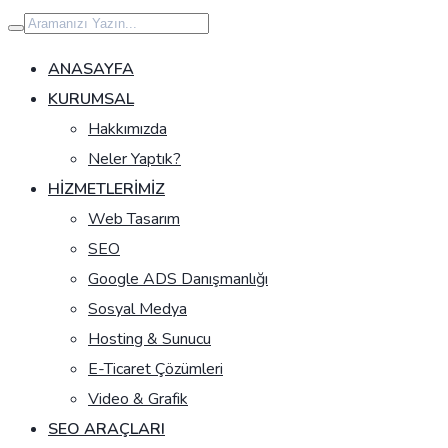
İçeriğe
geç
ANASAYFA
KURUMSAL
Hakkımızda
Neler Yaptık?
HIZMETLERIMIZ
Web Tasarım
SEO
Google ADS Danışmanlığı
Sosyal Medya
Hosting & Sunucu
E-Ticaret Çözümleri
Video & Grafik
SEO ARAÇLARI