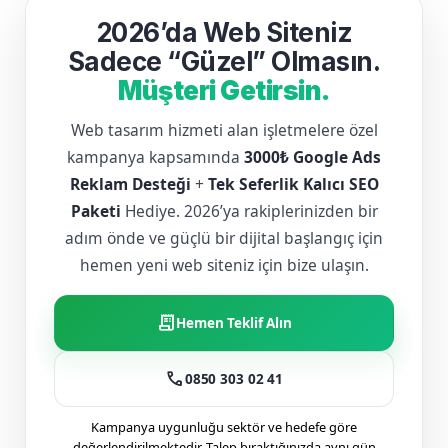
2026’da Web Siteniz
Sadece “Güzel” Olmasın.
Müşteri Getirsin.
Web tasarım hizmeti alan işletmelere özel
kampanya kapsamında
3000₺ Google Ads
Reklam Desteği
+
Tek Seferlik Kalıcı SEO
Paketi
Hediye. 2026’ya rakiplerinizden bir
adım önde ve güçlü bir dijital başlangıç için
hemen yeni web siteniz için bize ulaşın.
receipt_long
Hemen Teklif Alın
call
0850 303 02 41
Kampanya uygunluğu sektör ve hedefe göre
değerlendirilmektedir. Talep bıraktığınızda aynı gün