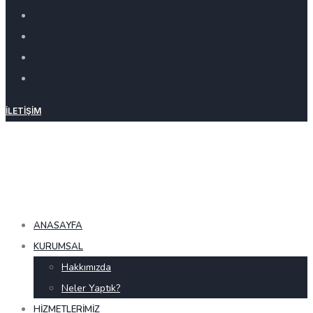
İLETIŞIM
ANASAYFA
KURUMSAL
Hakkımızda
Neler Yaptık?
HIZMETLERIMIZ