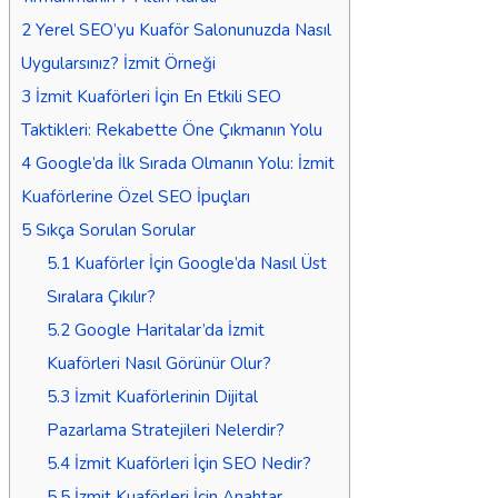
2
Yerel SEO’yu Kuaför Salonunuzda Nasıl
Uygularsınız? İzmit Örneği
3
İzmit Kuaförleri İçin En Etkili SEO
Taktikleri: Rekabette Öne Çıkmanın Yolu
4
Google’da İlk Sırada Olmanın Yolu: İzmit
Kuaförlerine Özel SEO İpuçları
5
Sıkça Sorulan Sorular
5.1
Kuaförler İçin Google’da Nasıl Üst
Sıralara Çıkılır?
5.2
Google Haritalar’da İzmit
Kuaförleri Nasıl Görünür Olur?
5.3
İzmit Kuaförlerinin Dijital
Pazarlama Stratejileri Nelerdir?
5.4
İzmit Kuaförleri İçin SEO Nedir?
5.5
İzmit Kuaförleri İçin Anahtar