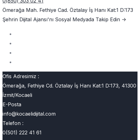
0(850) 303 02 41
Ömerağa Mah. Fethiye Cad. Öztalay İş Hanı Kat:1 D:173
Şehrin Dijital Ajansı'nı
Sosyal Medyada Takip Edin ->
Ofis Adresimiz :
Ömerağa, Fethiye Cd. Öztalay İş Hanı Kat:1 D:173, 41300
İzmit/Kocaeli
E-Posta
info@kocaelidijital.com
Telefon :
0(501) 222 41 61