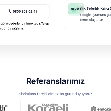
Tek Seferlik Kalıcı
manage_search
call
0850 303 02 41
Google uyumunu güçle
temel oluşturur.
öre değerlendirilmektedir. Talep
n dönüş sağlanır.
Referanslarımız
Markaların tercihi olmaktan gurur duyuyoruz.