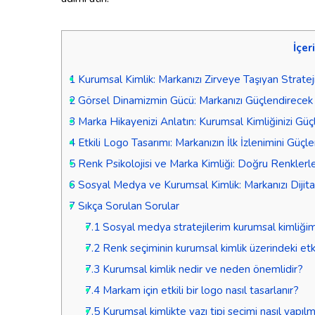
İçer
1
Kurumsal Kimlik: Markanızı Zirveye Taşıyan Strateji
2
Görsel Dinamizmin Gücü: Markanızı Güçlendirecek 
3
Marka Hikayenizi Anlatın: Kurumsal Kimliğinizi Güç
4
Etkili Logo Tasarımı: Markanızın İlk İzlenimini Güçle
5
Renk Psikolojisi ve Marka Kimliği: Doğru Renklerle
6
Sosyal Medya ve Kurumsal Kimlik: Markanızı Dijital
7
Sıkça Sorulan Sorular
7.1
Sosyal medya stratejilerim kurumsal kimliğimi
7.2
Renk seçiminin kurumsal kimlik üzerindeki etki
7.3
Kurumsal kimlik nedir ve neden önemlidir?
7.4
Markam için etkili bir logo nasıl tasarlanır?
7.5
Kurumsal kimlikte yazı tipi seçimi nasıl yapılm