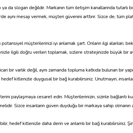
ya da slogan değildir. Markanın tüm iletişim kanallarında tutarlı bi
de aynı mesajı vermek, müşteri güvenini arttırır. Sizce de, tüm pla
potansiyel müşterilerinizi iyi anlamak şart. Onların ilgi alanları, b
enizle ilgili doğru verileri toplamak, sizlere stratejinizde büyük bir 
cari bir varlık değil, aynı zamanda topluma katkıda bulunan bir ya
r, hedef kitlenizle duygusal bir bağ kurabilirsiniz. Unutmayın, insanl
erini paylaşmaya cesaret edin. Müşterilerinizin, sizinle bağlantı ku
temelidir. Sizce insanların güven duyduğu bir markaya sahip olmanın
ilir, hedef kitlenizle daha derin ve anlamlı bir bağ kurabilirsiniz. 