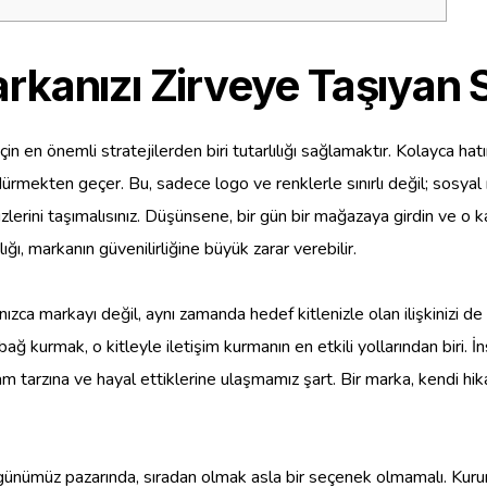
kanızı Zirveye Taşıyan St
çin en önemli stratejilerden biri tutarlılığı sağlamaktır. Kolayca ha
rdürmekten geçer. Bu, sadece logo ve renklerle sınırlı değil; sosya
lerini taşımalısınız. Düşünsene, bir gün bir mağazaya girdin ve o kad
lığı, markanın güvenilirliğine büyük zarar verebilir.
nızca markayı değil, aynı zamanda hedef kitlenizle olan ilişkinizi de
ğ kurmak, o kitleyle iletişim kurmanın en etkili yollarından biri. İns
am tarzına ve hayal ettiklerine ulaşmamız şart. Bir marka, kendi hi
ümüz pazarında, sıradan olmak asla bir seçenek olmamalı. Kurumsal