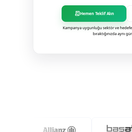
receipt_long
Hemen Teklif Alın
Kampanya uygunluğu sektör ve hedefe g
bıraktığınızda aynı gü