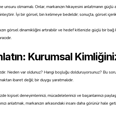
unsuru olmamalı. Onlar, markanızın hikayesini anlatmanın güçlü araçl
leştirir. İyi bir görsel, bin kelimeye bedeldir; sonuçta, görsel içerik,
zın görsel dinamikliğini artırabilir ve hedef kitlenizle güçlü bir bağ
racıdır.
latın: Kurumsal Kimliğini
ızdır. Neden var oldunuz? Hangi boşluğu dolduruyorsunuz? Bu sorula
maktan ibaret değil; bir duygu yaratmalıdır.
e kişisel deneyimlerinizi, mücadelelerinizi ve başarılarınızı paylaşm
tığınızı anlatmak, markanızın arkasındaki insanı daha görünür hale get