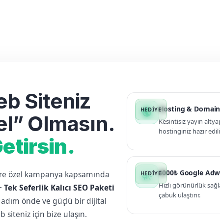
b Siteniz
Hosting & Domain
public
l” Olmasın.
Kesintisiz yayın altya
hostinginiz hazır edili
etirsin.
3000₺ Google Adw
lere özel kampanya kapsamında
campaign
Hızlı görünürlük sağl
+
Tek Seferlik Kalıcı SEO Paketi
çabuk ulaştırır.
 adım önde ve güçlü bir dijital
siteniz için bize ulaşın.