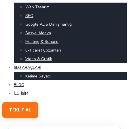
Web Tasarım
SEO
Google ADS Danışmanlığı
Sosyal Medya
Hosting & Sunucu
E-Ticaret Çözümleri
Video & Grafik
SEO ARAÇLARI
Kelime Sayacı
BLOG
İLETIŞIM
TEKLIF AL