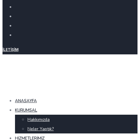
İLETIŞIM
ANASAYFA
KURUMSAL
Hakkımızda
Neler Yaptık?
HIZMETLERIMIZ