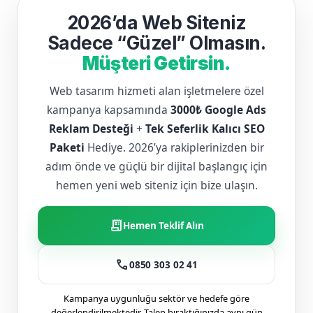
2026’da Web Siteniz
Sadece “Güzel” Olmasın.
Müşteri Getirsin.
Web tasarım hizmeti alan işletmelere özel
kampanya kapsamında
3000₺ Google Ads
Reklam Desteği
+
Tek Seferlik Kalıcı SEO
Paketi
Hediye. 2026’ya rakiplerinizden bir
adım önde ve güçlü bir dijital başlangıç için
hemen yeni web siteniz için bize ulaşın.
receipt_long
Hemen Teklif Alın
call
0850 303 02 41
Kampanya uygunluğu sektör ve hedefe göre
değerlendirilmektedir. Talep bıraktığınızda aynı gün