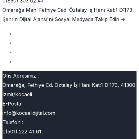
0(850) 303 02 41
Ömerağa Mah. Fethiye Cad. Öztalay İş Hanı Kat:1 D:173
Şehrin Dijital Ajansı'nı
Sosyal Medyada Takip Edin ->
Ofis Adresimiz :
Ömerağa, Fethiye Cd. Öztalay İş Hanı Kat:1 D:173, 41300
İzmit/Kocaeli
E-Posta
info@kocaelidijital.com
Telefon :
0(501) 222 41 61