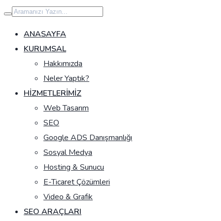
İçeriğe
geç
ANASAYFA
KURUMSAL
Hakkımızda
Neler Yaptık?
HIZMETLERIMIZ
Web Tasarım
SEO
Google ADS Danışmanlığı
Sosyal Medya
Hosting & Sunucu
E-Ticaret Çözümleri
Video & Grafik
SEO ARAÇLARI