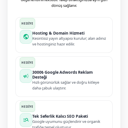
dönüş sağlanır.
Hosting & Domain Hizmeti
public
Kesintisiz yayın altyapısı kurulur; alan adınız
ve hostinginiz hazır edilir.
3000₺ Google Adwords Reklam
campaign
Desteği
Hızlı görünürlük sağlar ve doğru kitleye
daha çabuk ulaştırır.
Tek Seferlik Kalıcı SEO Paketi
manage_search
Google uyumunu güçlendirir ve organik
trafiğe temel oluşturur.