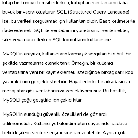
kitap bir konuyu temsil ederken, kütüphanenin tamamı daha
büyük bir yapıyı oluşturur. SQL (Structured Query Language)
ise, bu verileri sorgulamak için kullanılan dildir. Basit kelimelerle
ifade edersek, SQL ile veritabanını yönetirsiniz; verileri ekler,
siler veya güncellerken SQL komutlarını kullanırsınız.
MySQL’in arayüzü, kullanıcıların karmaşık sorguları bile hızlı bir
şekilde yazmalarına olanak tanır. Örneğin, bir kullanıcı
veritabanına yeni bir kayıt eklemek istediğinde birkaç satır kod
yazarak bunu gerçekleştirebilir. Hayal edin ki, bir arkadaşınıza
mesaj atar gibi, veritabanınıza veri ekliyorsunuz. Bu basitlik,
MySQL’i çoğu geliştirici için çekici kılar.
MySQL’in sunduğu güvenlik özellikleri de göz ardı
edilmemelidir. Kullanıcı yetkilendirmeleri sayesinde, sadece
belirli kişilerin verilere erişmesine izin verilebilir. Ayrıca, çok