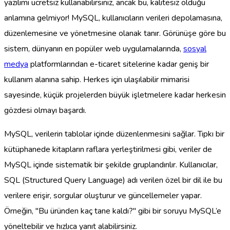
yazılımı ücretsiz kullanabilirsiniz, ancak bu, kalitesiz olduğu
anlamına gelmiyor! MySQL, kullanıcıların verileri depolamasına,
düzenlemesine ve yönetmesine olanak tanır. Görünüşe göre bu
sistem, dünyanın en popüler web uygulamalarında,
sosyal
medya
platformlarından e-ticaret sitelerine kadar geniş bir
kullanım alanına sahip. Herkes için ulaşılabilir mimarisi
sayesinde, küçük projelerden büyük işletmelere kadar herkesin
gözdesi olmayı başardı.
MySQL, verilerin tablolar içinde düzenlenmesini sağlar. Tıpkı bir
kütüphanede kitapların raflara yerleştirilmesi gibi, veriler de
MySQL içinde sistematik bir şekilde gruplandırılır. Kullanıcılar,
SQL (Structured Query Language) adı verilen özel bir dil ile bu
verilere erişir, sorgular oluşturur ve güncellemeler yapar.
Örneğin, "Bu üründen kaç tane kaldı?" gibi bir soruyu MySQL’e
yöneltebilir ve hızlıca yanıt alabilirsiniz.