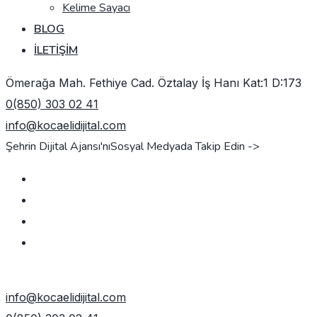
Kelime Sayacı
BLOG
İLETIŞIM
Ömerağa Mah. Fethiye Cad. Öztalay İş Hanı Kat:1 D:173
0(850) 303 02 41
info@kocaelidijital.com
Şehrin Dijital Ajansı'nı
Sosyal Medyada Takip Edin ->
TEKLIF AL
info@kocaelidijital.com