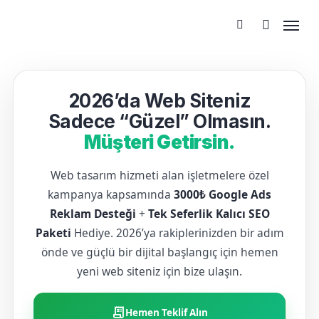
2026’da Web Siteniz
Sadece “Güzel” Olmasın.
Müşteri Getirsin.
Web tasarım hizmeti alan işletmelere özel
kampanya kapsamında
3000₺ Google Ads
Reklam Desteği
+
Tek Seferlik Kalıcı SEO
Paketi
Hediye. 2026’ya rakiplerinizden bir adım
önde ve güçlü bir dijital başlangıç için hemen
yeni web siteniz için bize ulaşın.
receipt_long
Hemen Teklif Alın