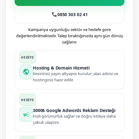
call
0850 303 02 41
Kampanya uygunluğu sektör ve hedefe göre
değerlendirilmektedir. Talep bıraktığınızda aynı gün dönüş
sağlanır.
Hosting & Domain Hizmeti
public
Kesintisiz yayın altyapısı kurulur; alan adınız ve
hostinginiz hazır edilir.
3000₺ Google Adwords Reklam Desteği
campaign
Hızlı görünürlük sağlar ve doğru kitleye daha
çabuk ulaştırır.