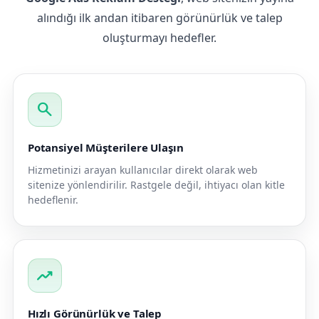
alındığı ilk andan itibaren görünürlük ve talep
oluşturmayı hedefler.
search
Potansiyel Müşterilere Ulaşın
Hizmetinizi arayan kullanıcılar direkt olarak web
sitenize yönlendirilir. Rastgele değil, ihtiyacı olan kitle
hedeflenir.
trending_up
Hızlı Görünürlük ve Talep