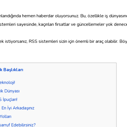
landığında hemen haberdar oluyorsunuz. Bu, özellikle iş dünyasında
stemleri sayesinde, kaçırılan fırsatlar ve güncellemeler yok denec
 istiyorsanız, RSS sistemleri sizin için önemli bir araç olabilir. Böy
ik Başlıkları
knoloji!
rik Dünyası
 İpuçları!
En İyi Arkadaşınız
Yolları
arruf Edebilirsiniz?