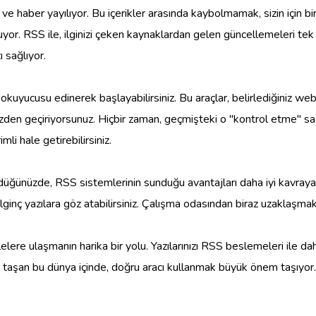
ve haber yayılıyor. Bu içerikler arasında kaybolmamak, sizin için 
uyor. RSS ile, ilginizi çeken kaynaklardan gelen güncellemeleri tek b
 sağlıyor.
 okuyucusu edinerek başlayabilirsiniz. Bu araçlar, belirlediğiniz we
özden geçiriyorsunuz. Hiçbir zaman, geçmişteki o "kontrol etme" saat
li hale getirebilirsiniz.
ğünüzde, RSS sistemlerinin sunduğu avantajları daha iyi kavrayabili
lginç yazılara göz atabilirsiniz. Çalışma odasından biraz uzaklaşm
ere ulaşmanın harika bir yolu. Yazılarınızı RSS beslemeleri ile daha ge
dolup taşan bu dünya içinde, doğru aracı kullanmak büyük önem taşı