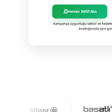
receipt_long
Hemen Teklif Alın
Kampanya uygunluğu sektör ve hedefe g
bıraktığınızda aynı gü