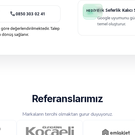
Tek Seferlik Kalıcı
manage_search
call
0850 303 02 41
Google uyumunu güçle
temel oluşturur.
öre değerlendirilmektedir. Talep
n dönüş sağlanır.
Referanslarımız
Markaların tercihi olmaktan gurur duyuyoruz.