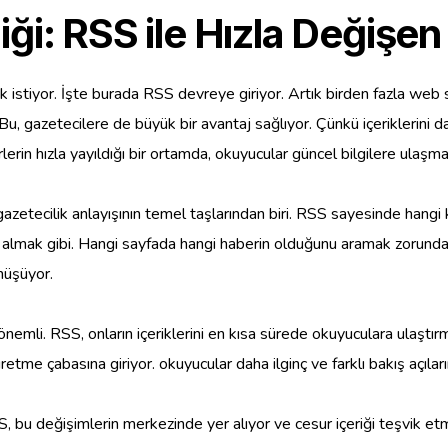
ği: RSS ile Hızla Değişen
istiyor. İşte burada RSS devreye giriyor. Artık birden fazla web si
, gazetecilere de büyük bir avantaj sağlıyor. Çünkü içeriklerini dah
in hızla yayıldığı bir ortamda, okuyucular güncel bilgilere ulaşman
gazetecilik anlayışının temel taşlarından biri. RSS sayesinde hangi k
i almak gibi. Hangi sayfada hangi haberin olduğunu aramak zorunda k
önüşüyor.
a önemli. RSS, onların içeriklerini en kısa sürede okuyuculara ulaştı
üretme çabasına giriyor. okuyucular daha ilginç ve farklı bakış açıların
SS, bu değişimlerin merkezinde yer alıyor ve cesur içeriği teşvik 