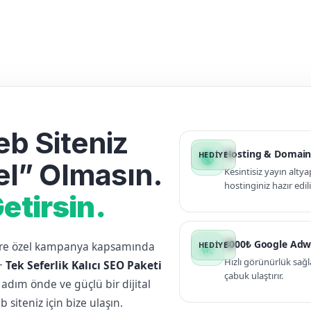
b Siteniz
Hosting & Domain
public
l” Olmasın.
Kesintisiz yayın altya
hostinginiz hazır edili
etirsin.
3000₺ Google Adw
lere özel kampanya kapsamında
campaign
Hızlı görünürlük sağl
+
Tek Seferlik Kalıcı SEO Paketi
çabuk ulaştırır.
 adım önde ve güçlü bir dijital
siteniz için bize ulaşın.