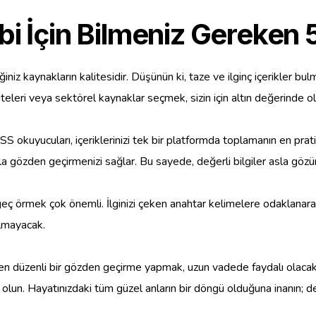
bi İçin Bilmeniz Gereken 5
iniz kaynakların kalitesidir. Düşünün ki, taze ve ilginç içerikler 
siteleri veya sektörel kaynaklar seçmek, sizin için altın değerinde ol
 RSS okuyucuları, içeriklerinizi tek bir platformda toplamanın en pr
ızla gözden geçirmenizi sağlar. Bu sayede, değerli bilgiler asla gö
zgeç örmek çok önemli. İlginizi çeken anahtar kelimelere odaklanarak
olmayacak.
den düzenli bir gözden geçirme yapmak, uzun vadede faydalı olacaktı
olun. Hayatınızdaki tüm güzel anların bir döngü olduğuna inanın; değ