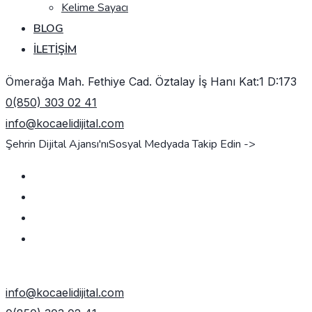
Kelime Sayacı
BLOG
İLETIŞIM
Ömerağa Mah. Fethiye Cad. Öztalay İş Hanı Kat:1 D:173
0(850) 303 02 41
info@kocaelidijital.com
Şehrin Dijital Ajansı'nı
Sosyal Medyada Takip Edin ->
TEKLIF AL
info@kocaelidijital.com