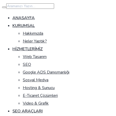
İçeriğe
geç
ANASAYFA
KURUMSAL
Hakkımızda
Neler Yaptık?
HIZMETLERIMIZ
Web Tasarım
SEO
Google ADS Danışmanlığı
Sosyal Medya
Hosting & Sunucu
E-Ticaret Çözümleri
Video & Grafik
SEO ARAÇLARI