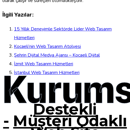
olarak çalışır ve süreçleri otomatikleştirir.
İlgili Yazılar:
15 Yıllık Deneyimle Sektörde Lider Web Tasarım
Hizmetleri
Kocaeli’nin Web Tasarım Atolyesi
Şehrin Dijital Medya Ajansı – Kocaeli Dijital
İzmit Web Tasarım Hizmetleri
Kurums
İstanbul Web Tasarım Hizmetleri
Destekli
-
Müşteri Odaklı