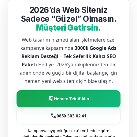
2026’da Web Siteniz
Sadece “Güzel” Olmasın.
Müşteri Getirsin.
Web tasarım hizmeti alan işletmelere özel
kampanya kapsamında
3000₺ Google Ads
Reklam Desteği
+
Tek Seferlik Kalıcı SEO
Paketi
Hediye. 2026’ya rakiplerinizden bir
adım önde ve güçlü bir dijital başlangıç için
hemen yeni web siteniz için bize ulaşın.
receipt_long
Hemen Teklif Alın
call
0850 303 02 41
Kampanya uygunluğu sektör ve hedefe göre
değerlendirilmektedir. Talep bıraktığınızda aynı gün