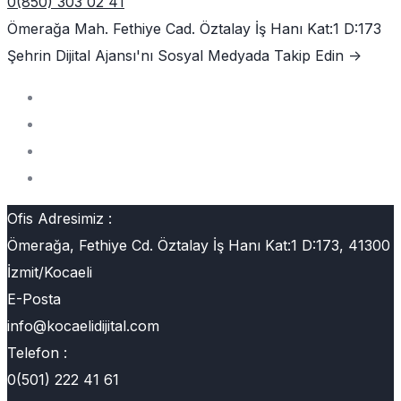
0(850) 303 02 41
Ömerağa Mah. Fethiye Cad. Öztalay İş Hanı Kat:1 D:173
Şehrin Dijital Ajansı'nı
Sosyal Medyada Takip Edin ->
Ofis Adresimiz :
Ömerağa, Fethiye Cd. Öztalay İş Hanı Kat:1 D:173, 41300
İzmit/Kocaeli
E-Posta
info@kocaelidijital.com
Telefon :
0(501) 222 41 61