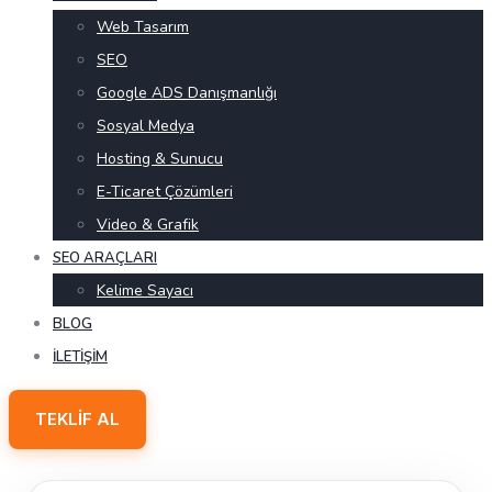
Web Tasarım
SEO
Google ADS Danışmanlığı
Sosyal Medya
Hosting & Sunucu
E-Ticaret Çözümleri
Video & Grafik
SEO ARAÇLARI
Kelime Sayacı
BLOG
İLETIŞIM
TEKLIF AL