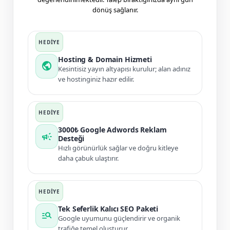
dönüş sağlanır.
Hosting & Domain Hizmeti
public
Kesintisiz yayın altyapısı kurulur; alan adınız
ve hostinginiz hazır edilir.
3000₺ Google Adwords Reklam
campaign
Desteği
Hızlı görünürlük sağlar ve doğru kitleye
daha çabuk ulaştırır.
Tek Seferlik Kalıcı SEO Paketi
manage_search
Google uyumunu güçlendirir ve organik
trafiğe temel oluşturur.