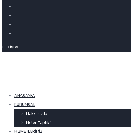
İLETIŞIM
ANASAYFA
KURUMSAL
Hakkımızda
Neler Yaptık?
HIZMETLERIMIZ